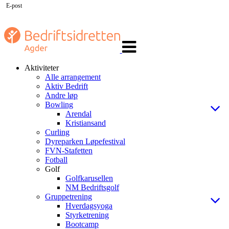
E-post
Veksle
navigasjon
Aktiviteter
Alle arrangement
Aktiv Bedrift
Andre løp
Bowling
Arendal
Kristiansand
Curling
Dyreparken Løpefestival
FVN-Stafetten
Fotball
Golf
Golfkarusellen
NM Bedriftsgolf
Gruppetrening
Hverdagsyoga
Styrketrening
Bootcamp