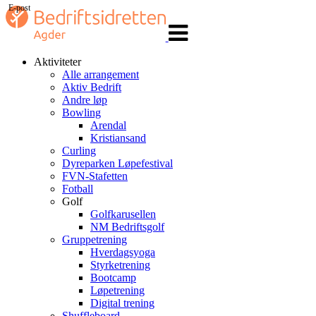
E-post
Veksle
navigasjon
Aktiviteter
Alle arrangement
Aktiv Bedrift
Andre løp
Bowling
Arendal
Kristiansand
Curling
Dyreparken Løpefestival
FVN-Stafetten
Fotball
Golf
Golfkarusellen
NM Bedriftsgolf
Gruppetrening
Hverdagsyoga
Styrketrening
Bootcamp
Løpetrening
Digital trening
Shuffleboard