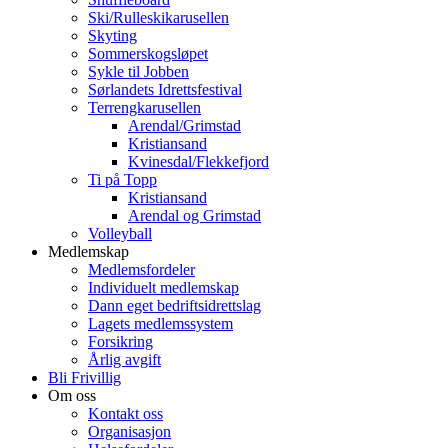
Ski/Rulleskikarusellen
Skyting
Sommerskogsløpet
Sykle til Jobben
Sørlandets Idrettsfestival
Terrengkarusellen
Arendal/Grimstad
Kristiansand
Kvinesdal/Flekkefjord
Ti på Topp
Kristiansand
Arendal og Grimstad
Volleyball
Medlemskap
Medlemsfordeler
Individuelt medlemskap
Dann eget bedriftsidrettslag
Lagets medlemssystem
Forsikring
Årlig avgift
Bli Frivillig
Om oss
Kontakt oss
Organisasjon