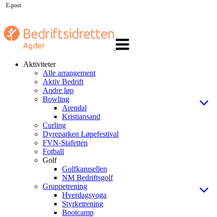
E-post
Veksle
navigasjon
Aktiviteter
Alle arrangement
Aktiv Bedrift
Andre løp
Bowling
Arendal
Kristiansand
Curling
Dyreparken Løpefestival
FVN-Stafetten
Fotball
Golf
Golfkarusellen
NM Bedriftsgolf
Gruppetrening
Hverdagsyoga
Styrketrening
Bootcamp