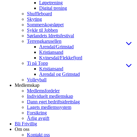
Løpetrening
Digital trening
Shuffleboard
Skyting
Sommerskogsløpet
Sykle til Jobben
Sørlandets Idrettsfestival
Terrengkarusellen
Arendal/Grimstad
Kristiansand
Kvinesdal/Flekkefjord
Ti på Topp
Kristiansand
Arendal og Grimstad
Volleyball
Medlemskap
Medlemsfordeler
Individuelt medlemskap
Dann eget bedriftsidrettslag
Lagets medlemssystem
Forsikring
Årlig avgift
Bli Frivillig
Om oss
Kontakt oss