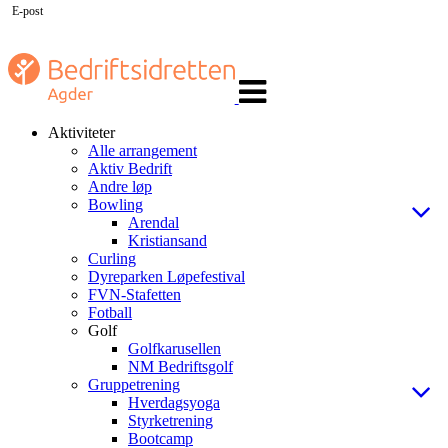
E-post
Veksle
navigasjon
Aktiviteter
Alle arrangement
Aktiv Bedrift
Andre løp
Bowling
Arendal
Kristiansand
Curling
Dyreparken Løpefestival
FVN-Stafetten
Fotball
Golf
Golfkarusellen
NM Bedriftsgolf
Gruppetrening
Hverdagsyoga
Styrketrening
Bootcamp