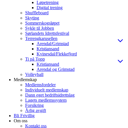
Løpetrening
Digital trening
Shuffleboard
Skyting
Sommerskogsløpet
Sykle til Jobben
Sørlandets Idrettsfestival
Terrengkarusellen
Arendal/Grimstad
Kristiansand
Kvinesdal/Flekkefjord
Ti på Topp
Kristiansand
Arendal og Grimstad
Volleyball
Medlemskap
Medlemsfordeler
Individuelt medlemskap
Dann eget bedriftsidrettslag
Lagets medlemssystem
Forsikring
Årlig avgift
Bli Frivillig
Om oss
Kontakt oss