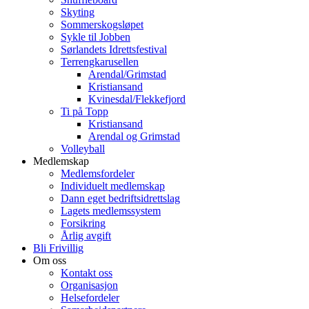
Skyting
Sommerskogsløpet
Sykle til Jobben
Sørlandets Idrettsfestival
Terrengkarusellen
Arendal/Grimstad
Kristiansand
Kvinesdal/Flekkefjord
Ti på Topp
Kristiansand
Arendal og Grimstad
Volleyball
Medlemskap
Medlemsfordeler
Individuelt medlemskap
Dann eget bedriftsidrettslag
Lagets medlemssystem
Forsikring
Årlig avgift
Bli Frivillig
Om oss
Kontakt oss
Organisasjon
Helsefordeler