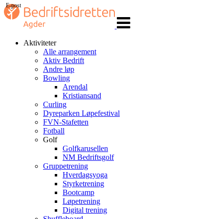
E-post
Veksle
navigasjon
Aktiviteter
Alle arrangement
Aktiv Bedrift
Andre løp
Bowling
Arendal
Kristiansand
Curling
Dyreparken Løpefestival
FVN-Stafetten
Fotball
Golf
Golfkarusellen
NM Bedriftsgolf
Gruppetrening
Hverdagsyoga
Styrketrening
Bootcamp
Løpetrening
Digital trening
Shuffleboard