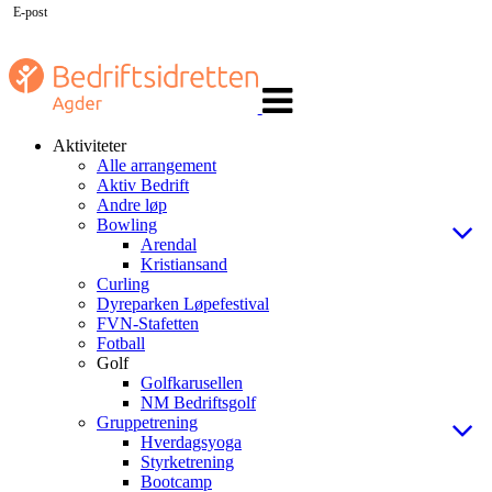
E-post
Veksle
navigasjon
Aktiviteter
Alle arrangement
Aktiv Bedrift
Andre løp
Bowling
Arendal
Kristiansand
Curling
Dyreparken Løpefestival
FVN-Stafetten
Fotball
Golf
Golfkarusellen
NM Bedriftsgolf
Gruppetrening
Hverdagsyoga
Styrketrening
Bootcamp