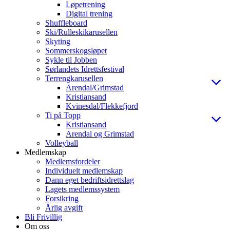
Løpetrening
Digital trening
Shuffleboard
Ski/Rulleskikarusellen
Skyting
Sommerskogsløpet
Sykle til Jobben
Sørlandets Idrettsfestival
Terrengkarusellen
Arendal/Grimstad
Kristiansand
Kvinesdal/Flekkefjord
Ti på Topp
Kristiansand
Arendal og Grimstad
Volleyball
Medlemskap
Medlemsfordeler
Individuelt medlemskap
Dann eget bedriftsidrettslag
Lagets medlemssystem
Forsikring
Årlig avgift
Bli Frivillig
Om oss