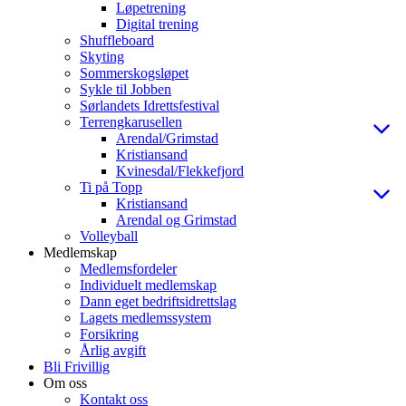
Løpetrening
Digital trening
Shuffleboard
Skyting
Sommerskogsløpet
Sykle til Jobben
Sørlandets Idrettsfestival
Terrengkarusellen
Arendal/Grimstad
Kristiansand
Kvinesdal/Flekkefjord
Ti på Topp
Kristiansand
Arendal og Grimstad
Volleyball
Medlemskap
Medlemsfordeler
Individuelt medlemskap
Dann eget bedriftsidrettslag
Lagets medlemssystem
Forsikring
Årlig avgift
Bli Frivillig
Om oss
Kontakt oss