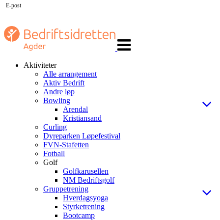
E-post
Veksle
navigasjon
Aktiviteter
Alle arrangement
Aktiv Bedrift
Andre løp
Bowling
Arendal
Kristiansand
Curling
Dyreparken Løpefestival
FVN-Stafetten
Fotball
Golf
Golfkarusellen
NM Bedriftsgolf
Gruppetrening
Hverdagsyoga
Styrketrening
Bootcamp