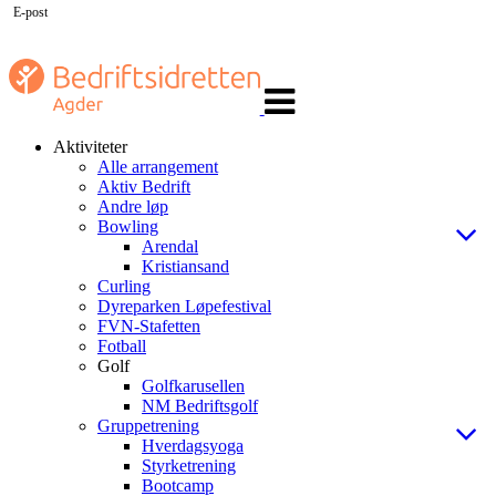
E-post
Veksle
navigasjon
Aktiviteter
Alle arrangement
Aktiv Bedrift
Andre løp
Bowling
Arendal
Kristiansand
Curling
Dyreparken Løpefestival
FVN-Stafetten
Fotball
Golf
Golfkarusellen
NM Bedriftsgolf
Gruppetrening
Hverdagsyoga
Styrketrening
Bootcamp