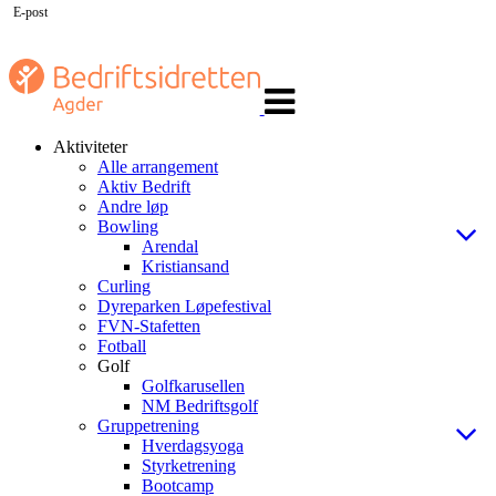
E-post
Veksle
navigasjon
Aktiviteter
Alle arrangement
Aktiv Bedrift
Andre løp
Bowling
Arendal
Kristiansand
Curling
Dyreparken Løpefestival
FVN-Stafetten
Fotball
Golf
Golfkarusellen
NM Bedriftsgolf
Gruppetrening
Hverdagsyoga
Styrketrening
Bootcamp