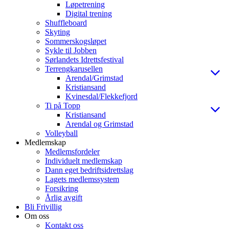
Løpetrening
Digital trening
Shuffleboard
Skyting
Sommerskogsløpet
Sykle til Jobben
Sørlandets Idrettsfestival
Terrengkarusellen
Arendal/Grimstad
Kristiansand
Kvinesdal/Flekkefjord
Ti på Topp
Kristiansand
Arendal og Grimstad
Volleyball
Medlemskap
Medlemsfordeler
Individuelt medlemskap
Dann eget bedriftsidrettslag
Lagets medlemssystem
Forsikring
Årlig avgift
Bli Frivillig
Om oss
Kontakt oss