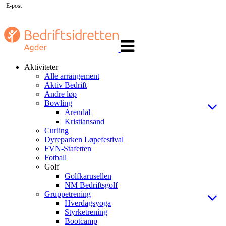
E-post
Veksle
navigasjon
Aktiviteter
Alle arrangement
Aktiv Bedrift
Andre løp
Bowling
Arendal
Kristiansand
Curling
Dyreparken Løpefestival
FVN-Stafetten
Fotball
Golf
Golfkarusellen
NM Bedriftsgolf
Gruppetrening
Hverdagsyoga
Styrketrening
Bootcamp