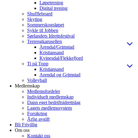
Løpetrening
Digital trening
Shuffleboard
Skyting
Sommerskogsløpet
Sykle til Jobben
Sørlandets Idrettsfestival
Terrengkarusellen
Arendal/Grimstad
Kristiansand
Kvinesdal/Flekkefjord
Ti på Topp
Kristiansand
Arendal og Grimstad
Volleyball
Medlemskap
Medlemsfordeler
Individuelt medlemskap
Dann eget bedriftsidrettslag
Lagets medlemssystem
Forsikring
Årlig avgift
Bli Frivillig
Om oss
Kontakt oss