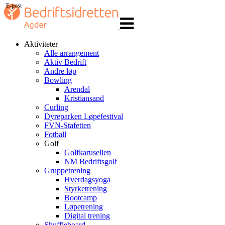
E-post
Veksle
navigasjon
Aktiviteter
Alle arrangement
Aktiv Bedrift
Andre løp
Bowling
Arendal
Kristiansand
Curling
Dyreparken Løpefestival
FVN-Stafetten
Fotball
Golf
Golfkarusellen
NM Bedriftsgolf
Gruppetrening
Hverdagsyoga
Styrketrening
Bootcamp
Løpetrening
Digital trening
Shuffleboard