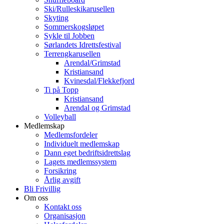
Ski/Rulleskikarusellen
Skyting
Sommerskogsløpet
Sykle til Jobben
Sørlandets Idrettsfestival
Terrengkarusellen
Arendal/Grimstad
Kristiansand
Kvinesdal/Flekkefjord
Ti på Topp
Kristiansand
Arendal og Grimstad
Volleyball
Medlemskap
Medlemsfordeler
Individuelt medlemskap
Dann eget bedriftsidrettslag
Lagets medlemssystem
Forsikring
Årlig avgift
Bli Frivillig
Om oss
Kontakt oss
Organisasjon