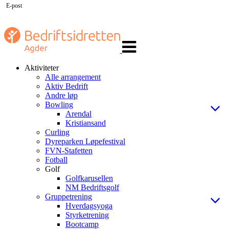
E-post
Veksle
navigasjon
Aktiviteter
Alle arrangement
Aktiv Bedrift
Andre løp
Bowling
Arendal
Kristiansand
Curling
Dyreparken Løpefestival
FVN-Stafetten
Fotball
Golf
Golfkarusellen
NM Bedriftsgolf
Gruppetrening
Hverdagsyoga
Styrketrening
Bootcamp