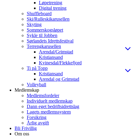
Løpetrening
Digital trening
Shuffleboard
Ski/Rulleskikarusellen
Skyting
Sommerskogsløpet
Sykle til Jobben
Sørlandets Idrettsfestival
Terrengkarusellen
Arendal/Grimstad
Kristiansand
Kvinesdal/Flekkefjord
Ti på Topp
Kristiansand
Arendal og Grimstad
Volleyball
Medlemskap
Medlemsfordeler
Individuelt medlemskap
Dann eget bedriftsidrettslag
Lagets medlemssystem
Forsikring
Årlig avgift
Bli Frivillig
Om oss