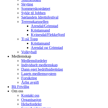
Skyting
Sommerskogsløpet
Sykle til Jobben
Sørlandets Idrettsfestival
Terrengkarusellen
Arendal/Grimstad
Kristiansand
Kvinesdal/Flekkefjord
Ti på Topp
Kristiansand
Arendal og Grimstad
Volleyball
Medlemskap
Medlemsfordeler
Individuelt medlemskap
Dann eget bedriftsidrettslag
Lagets medlemssystem
Forsikring
Årlig avgift
Bli Frivillig
Om oss
Kontakt oss
Organisasjon
Helsefordeler