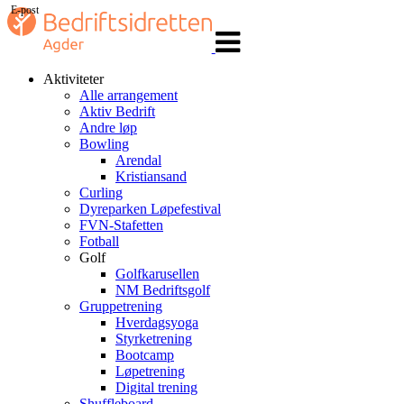
E-post
Veksle
navigasjon
Aktiviteter
Alle arrangement
Aktiv Bedrift
Andre løp
Bowling
Arendal
Kristiansand
Curling
Dyreparken Løpefestival
FVN-Stafetten
Fotball
Golf
Golfkarusellen
NM Bedriftsgolf
Gruppetrening
Hverdagsyoga
Styrketrening
Bootcamp
Løpetrening
Digital trening
Shuffleboard