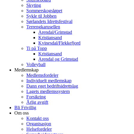
Skyting
Sommerskogsløpet
Sykle til Jobben
Sørlandets Idrettsfestival
Terrengkarusellen
Arendal/Grimstad
Kristiansand
Kvinesdal/Flekkefjord
Ti på Topp
Kristiansand
Arendal og Grimstad
Volleyball
Medlemskap
Medlemsfordeler
Individuelt medlemskap
Dann eget bedriftsidrettslag
Lagets medlemssystem
Forsikring
Årlig avgift
Bli Frivillig
Om oss
Kontakt oss
Organisasjon
Helsefordeler