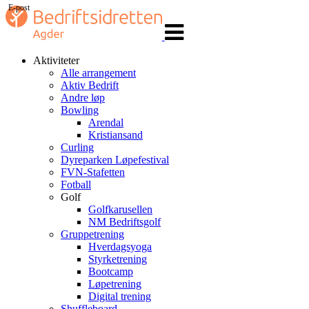
E-post
Veksle
navigasjon
Aktiviteter
Alle arrangement
Aktiv Bedrift
Andre løp
Bowling
Arendal
Kristiansand
Curling
Dyreparken Løpefestival
FVN-Stafetten
Fotball
Golf
Golfkarusellen
NM Bedriftsgolf
Gruppetrening
Hverdagsyoga
Styrketrening
Bootcamp
Løpetrening
Digital trening
Shuffleboard