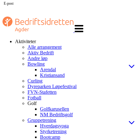
E-post
Veksle
navigasjon
Aktiviteter
Alle arrangement
Aktiv Bedrift
Andre løp
Bowling
Arendal
Kristiansand
Curling
Dyreparken Løpefestival
FVN-Stafetten
Fotball
Golf
Golfkarusellen
NM Bedriftsgolf
Gruppetrening
Hverdagsyoga
Styrketrening
Bootcamp