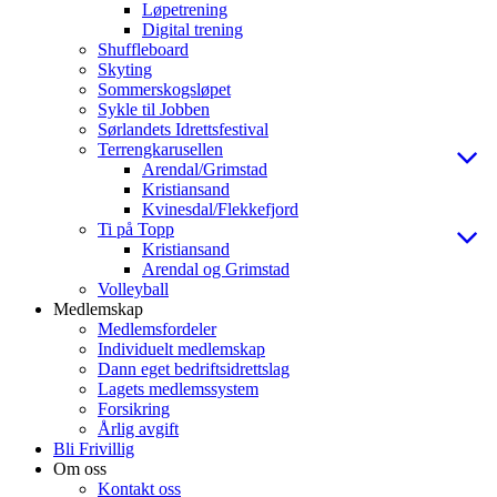
Løpetrening
Digital trening
Shuffleboard
Skyting
Sommerskogsløpet
Sykle til Jobben
Sørlandets Idrettsfestival
Terrengkarusellen
Arendal/Grimstad
Kristiansand
Kvinesdal/Flekkefjord
Ti på Topp
Kristiansand
Arendal og Grimstad
Volleyball
Medlemskap
Medlemsfordeler
Individuelt medlemskap
Dann eget bedriftsidrettslag
Lagets medlemssystem
Forsikring
Årlig avgift
Bli Frivillig
Om oss
Kontakt oss