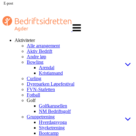
E-post
Veksle
navigasjon
Aktiviteter
Alle arrangement
Aktiv Bedrift
Andre løp
Bowling
Arendal
Kristiansand
Curling
Dyreparken Løpefestival
FVN-Stafetten
Fotball
Golf
Golfkarusellen
NM Bedriftsgolf
Gruppetrening
Hverdagsyoga
Styrketrening
Bootcamp