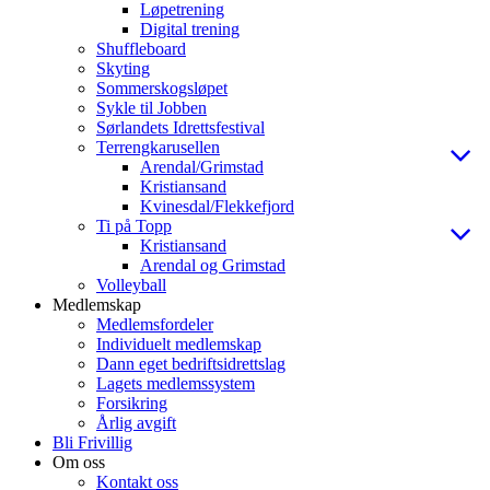
Løpetrening
Digital trening
Shuffleboard
Skyting
Sommerskogsløpet
Sykle til Jobben
Sørlandets Idrettsfestival
Terrengkarusellen
Arendal/Grimstad
Kristiansand
Kvinesdal/Flekkefjord
Ti på Topp
Kristiansand
Arendal og Grimstad
Volleyball
Medlemskap
Medlemsfordeler
Individuelt medlemskap
Dann eget bedriftsidrettslag
Lagets medlemssystem
Forsikring
Årlig avgift
Bli Frivillig
Om oss
Kontakt oss