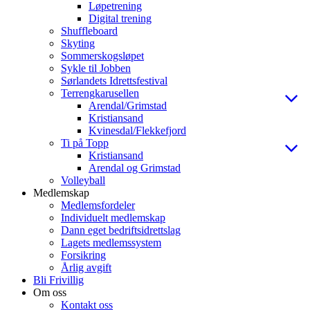
Løpetrening
Digital trening
Shuffleboard
Skyting
Sommerskogsløpet
Sykle til Jobben
Sørlandets Idrettsfestival
Terrengkarusellen
Arendal/Grimstad
Kristiansand
Kvinesdal/Flekkefjord
Ti på Topp
Kristiansand
Arendal og Grimstad
Volleyball
Medlemskap
Medlemsfordeler
Individuelt medlemskap
Dann eget bedriftsidrettslag
Lagets medlemssystem
Forsikring
Årlig avgift
Bli Frivillig
Om oss
Kontakt oss