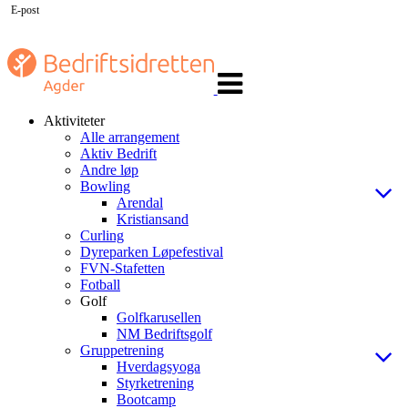
E-post
Veksle
navigasjon
Aktiviteter
Alle arrangement
Aktiv Bedrift
Andre løp
Bowling
Arendal
Kristiansand
Curling
Dyreparken Løpefestival
FVN-Stafetten
Fotball
Golf
Golfkarusellen
NM Bedriftsgolf
Gruppetrening
Hverdagsyoga
Styrketrening
Bootcamp