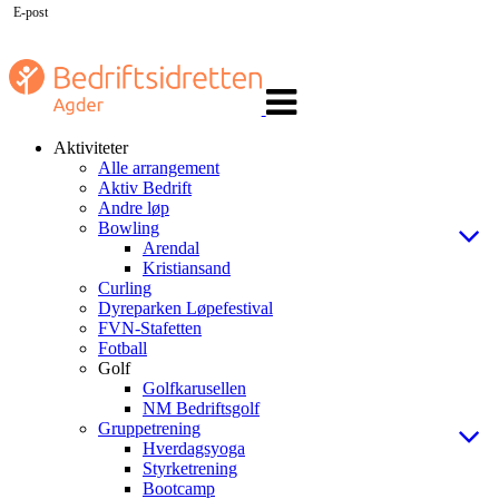
E-post
Veksle
navigasjon
Aktiviteter
Alle arrangement
Aktiv Bedrift
Andre løp
Bowling
Arendal
Kristiansand
Curling
Dyreparken Løpefestival
FVN-Stafetten
Fotball
Golf
Golfkarusellen
NM Bedriftsgolf
Gruppetrening
Hverdagsyoga
Styrketrening
Bootcamp