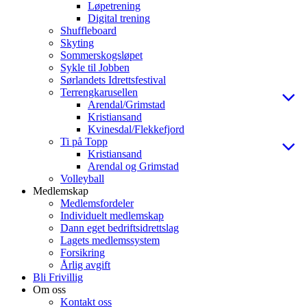
Løpetrening
Digital trening
Shuffleboard
Skyting
Sommerskogsløpet
Sykle til Jobben
Sørlandets Idrettsfestival
Terrengkarusellen
Arendal/Grimstad
Kristiansand
Kvinesdal/Flekkefjord
Ti på Topp
Kristiansand
Arendal og Grimstad
Volleyball
Medlemskap
Medlemsfordeler
Individuelt medlemskap
Dann eget bedriftsidrettslag
Lagets medlemssystem
Forsikring
Årlig avgift
Bli Frivillig
Om oss
Kontakt oss