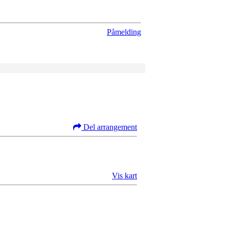
Påmelding
Del arrangement
Vis kart