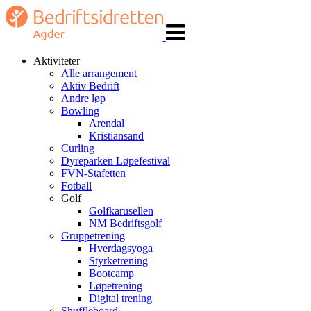
Veksle
navigasjon
Aktiviteter
Alle arrangement
Aktiv Bedrift
Andre løp
Bowling
Arendal
Kristiansand
Curling
Dyreparken Løpefestival
FVN-Stafetten
Fotball
Golf
Golfkarusellen
NM Bedriftsgolf
Gruppetrening
Hverdagsyoga
Styrketrening
Bootcamp
Løpetrening
Digital trening
Shuffleboard