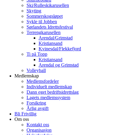
Ski/Rulleskikarusellen
Skyting
Sommerskogsløpet
Sykle til Jobben
Sørlandets Idrettsfestival
Terrengkarusellen
Arendal/Grimstad
Kristiansand
Kvinesdal/Flekkefjord
Ti på Topp
Kristiansand
Arendal og Grimstad
Volleyball
Medlemskap
Medlemsfordeler
Individuelt medlemskap
Dann eget bedriftsidrettslag
Lagets medlemssystem
Forsikring
Årlig avgift
Bli Frivillig
Om oss
Kontakt oss
Organisasjon