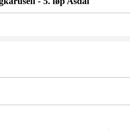
karusell - 5. løp Asdal