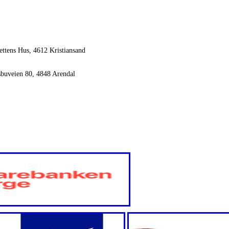
ettens Hus, 4612 Kristiansand
sbuveien 80, 4848 Arendal