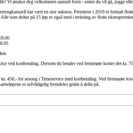
le! Vi ønsker deg velkommen uansett form - enten du vil gå, jogge elle
engkarusell har vært en stor suksess. Premiene i 2019 er fortsatt flot
Alle som deltar på 15 løp er også med i trekning av flotte ekstrapremier
 18.00
18.05
8 km
vice ved kortbetaling. Dersom du betaler ved fremmøte koster det kr. 75
– kr. 450,- for sesong i Timeservice med kortbetaling. Ved fremmøte kost
arneløpene er selvfølgelig fremdeles gratis å delta på.