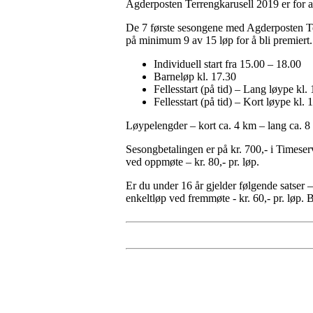
Agderposten Terrengkarusell 2019 er for al
De 7 første sesongene med Agderposten Terr
på minimum 9 av 15 løp for å bli premiert. 
Individuell start fra 15.00 – 18.00
Barneløp kl. 17.30
Fellesstart (på tid) – Lang løype kl.
Fellesstart (på tid) – Kort løype kl. 
Løypelengder – kort ca. 4 km – lang ca. 
Sesongbetalingen er på kr. 700,- i Timeser
ved oppmøte – kr. 80,- pr. løp.
Er du under 16 år gjelder følgende satser 
enkeltløp ved fremmøte - kr. 60,- pr. løp. B