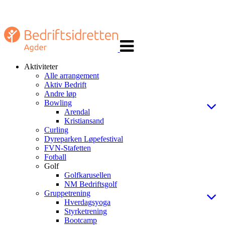
Veksle
navigasjon
Aktiviteter
Alle arrangement
Aktiv Bedrift
Andre løp
Bowling
Arendal
Kristiansand
Curling
Dyreparken Løpefestival
FVN-Stafetten
Fotball
Golf
Golfkarusellen
NM Bedriftsgolf
Gruppetrening
Hverdagsyoga
Styrketrening
Bootcamp