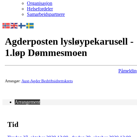
Organisasjon
Helsefordeler
Samarbeidspartnere
Agderposten lysløypekarusell -
1.løp Dømmesmoen
Påmeldin
Arrangør:
Aust-Agder Bedriftsidrettskrets
Arrangement
Tid