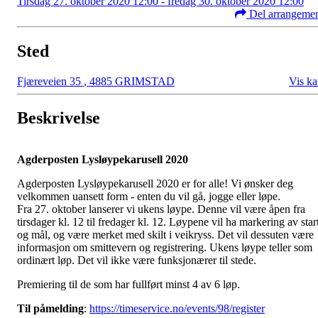
Tirsdag 27. oktober 2020 12:00 - fredag 30. oktober 2020 12:00
Del arrangeme
Sted
Fjæreveien 35
,
4885 GRIMSTAD
Vis ka
Beskrivelse
Agderposten Lysløypekarusell 2020
Agderposten Lysløypekarusell 2020 er for alle! Vi ønsker deg
velkommen uansett form - enten du vil gå, jogge eller løpe.
Fra 27. oktober lanserer vi ukens løype. Denne vil være åpen fra
tirsdager kl. 12 til fredager kl. 12. Løypene vil ha markering av star
og mål, og være merket med skilt i veikryss. Det vil dessuten være
informasjon om smittevern og registrering. Ukens løype teller som
ordinært løp. Det vil ikke være funksjonærer til stede.
Premiering til de som har fullført minst 4 av 6 løp.
Til påmelding
:
https://timeservice.no/events/98/register