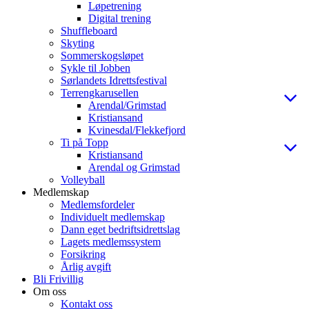
Løpetrening
Digital trening
Shuffleboard
Skyting
Sommerskogsløpet
Sykle til Jobben
Sørlandets Idrettsfestival
Terrengkarusellen
Arendal/Grimstad
Kristiansand
Kvinesdal/Flekkefjord
Ti på Topp
Kristiansand
Arendal og Grimstad
Volleyball
Medlemskap
Medlemsfordeler
Individuelt medlemskap
Dann eget bedriftsidrettslag
Lagets medlemssystem
Forsikring
Årlig avgift
Bli Frivillig
Om oss
Kontakt oss