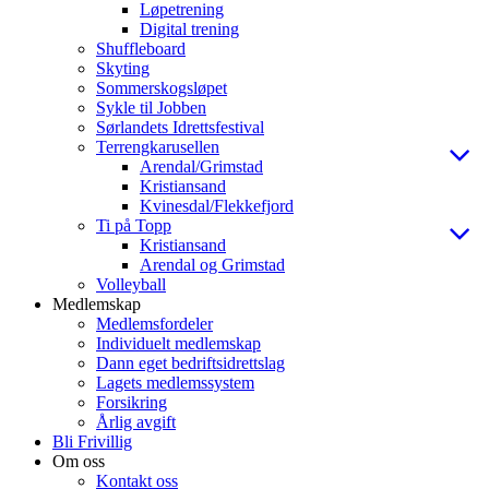
Løpetrening
Digital trening
Shuffleboard
Skyting
Sommerskogsløpet
Sykle til Jobben
Sørlandets Idrettsfestival
Terrengkarusellen
Arendal/Grimstad
Kristiansand
Kvinesdal/Flekkefjord
Ti på Topp
Kristiansand
Arendal og Grimstad
Volleyball
Medlemskap
Medlemsfordeler
Individuelt medlemskap
Dann eget bedriftsidrettslag
Lagets medlemssystem
Forsikring
Årlig avgift
Bli Frivillig
Om oss
Kontakt oss