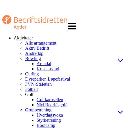
Veksle
navigasjon
Aktiviteter
Alle arrangement
Aktiv Bedrift
Andre løp
Bowling
Arendal
Kristiansand
Curling
Dyreparken Løpefestival
FVN-Stafetten
Fotball
Golf
Golfkarusellen
NM Bedriftsgolf
Gruppetrening
Hverdagsyoga
Styrketrening
Bootcamp