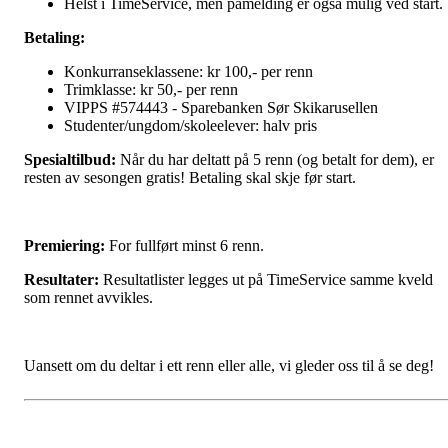
Helst i TimeService, men påmelding er også mulig ved start.
Betaling:
Konkurranseklassene: kr 100,- per renn
Trimklasse: kr 50,- per renn
VIPPS #574443 - Sparebanken Sør Skikarusellen
Studenter/ungdom/skoleelever: halv pris
Spesialtilbud:
Når du har deltatt på 5 renn (og betalt for dem), er
resten av sesongen gratis! Betaling skal skje før start.
Premiering:
For fullført minst 6 renn.
Resultater:
Resultatlister legges ut på TimeService samme kveld
som rennet avvikles.
Uansett om du deltar i ett renn eller alle, vi gleder oss til å se deg!