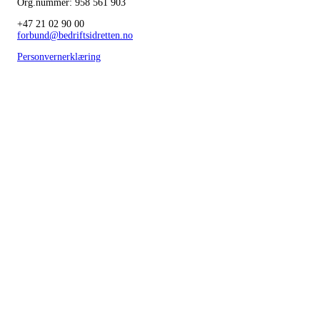
Org.nummer: 958 561 903
+47 21 02 90 00
forbund@bedriftsidretten.no
Personvernerklæring