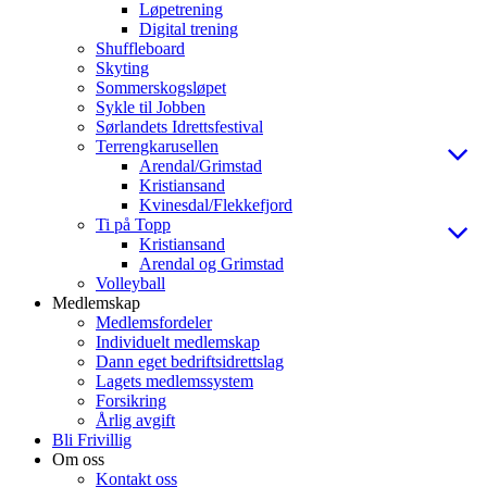
Løpetrening
Digital trening
Shuffleboard
Skyting
Sommerskogsløpet
Sykle til Jobben
Sørlandets Idrettsfestival
Terrengkarusellen
Arendal/Grimstad
Kristiansand
Kvinesdal/Flekkefjord
Ti på Topp
Kristiansand
Arendal og Grimstad
Volleyball
Medlemskap
Medlemsfordeler
Individuelt medlemskap
Dann eget bedriftsidrettslag
Lagets medlemssystem
Forsikring
Årlig avgift
Bli Frivillig
Om oss
Kontakt oss