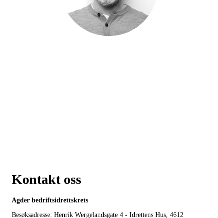
Kjetil Olsen Haugelund
Jeg hjelper dere i hele prosessen!
Tlf
930 66 765
medlemsservice@bedriftsidretten.no
Kontakt oss
Agder bedriftsidrettskrets
Besøksadresse: Henrik Wergelandsgate 4 - Idrettens Hus, 4612