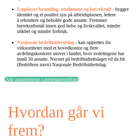
Employer branding, omdømme og bæ
re
kraft
- bygger
identitet og
et positivt syn på arbeidsplassen, lettere
å
rekruttere og beholde gode ansatte. Fremmer
bærekraftsmål innen god helse og livskvalitet, mindre
ulikhet og mindre forbruk.
Nasjonale bedriftsidrettslag
-
kan opprettes for
virksomheter med et hovedkontor og flere
avdelingskontorer utover i landet, hvor avdelingene har
inntil 30 ansatte. Navnet på bedriftsidrettslaget vil da bli
(Bedriftens navn) Nasjonale Bedriftsidrettslag.
Alle argumentene i presentasjonsform
Hvordan går vi
frem?