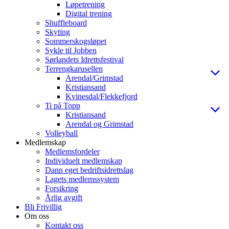
Løpetrening
Digital trening
Shuffleboard
Skyting
Sommerskogsløpet
Sykle til Jobben
Sørlandets Idrettsfestival
Terrengkarusellen
Arendal/Grimstad
Kristiansand
Kvinesdal/Flekkefjord
Ti på Topp
Kristiansand
Arendal og Grimstad
Volleyball
Medlemskap
Medlemsfordeler
Individuelt medlemskap
Dann eget bedriftsidrettslag
Lagets medlemssystem
Forsikring
Årlig avgift
Bli Frivillig
Om oss
Kontakt oss