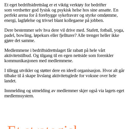
Et eget bedriftsidrettslag er
et viktig verktøy for bedrifter
som
verdsetter god
fysisk og psykisk helse hos sine ansatte.
E
n
perfekt arena for å forebygge sykefravær og styrke omdømme,
energi, lagfølelse og trivsel blant kollegaene på jobben.
Dere bestemmer selv hva dere vil drive med.
Stafett, fotball, yoga,
padel, bowling, løpekurs eller fjellturer? Alle trenger heller ikke
gjøre det samme.
Medlemmene i bedriftsidrettslaget får rabatt på hele vårt
aktivitets
tilbud. Og tilgang til en egen nettside som forenkler
kommunikasjonen med medlemmene.
I tillegg utvikler og støtter dere en ideell organisasjon. Hvor a
lt går
tilbake til å skape livslang aktivitetsglede for voksne over hele
landet.
Innmelding og utmelding av medlemmer skjer også via lagets eget
medlemssystem.