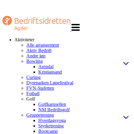
Veksle
navigasjon
Aktiviteter
Alle arrangement
Aktiv Bedrift
Andre løp
Bowling
Arendal
Kristiansand
Curling
Dyreparken Løpefestival
FVN-Stafetten
Fotball
Golf
Golfkarusellen
NM Bedriftsgolf
Gruppetrening
Hverdagsyoga
Styrketrening
Bootcamp