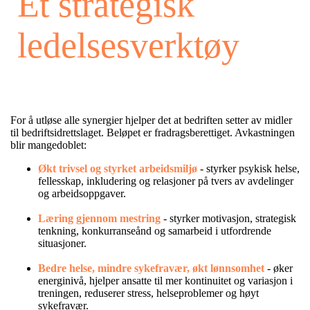
Et strategisk
ledelsesverktøy
For å utløse alle synergier hjelper det at
bedriften setter av midler
til bedriftsidrettslaget. Beløpet er
fradragsberettiget. Avkastningen
blir mangedoblet:
Økt trivsel og styrket arbeidsmiljø
- styrker psykisk helse,
fellesskap, inkludering og relasjoner på tvers av avdelinger
og arbeidsoppgaver.
Læring gjennom mestring
- styrker motivasjon, strategisk
tenkning, konkurranseånd og samarbeid i utfordrende
situasjoner.
Bedre helse, mindre sykefravær, økt lønnsomhet
- øker
energinivå,
hjelper ansatte til mer kontinuitet og variasjon i
treningen, reduserer
stress, helseproblemer og høyt
sykefravær.