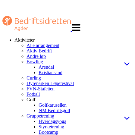
Veksle
navigasjon
Aktiviteter
Alle arrangement
Aktiv Bedrift
Andre løp
Bowling
Arendal
Kristiansand
Curling
Dyreparken Løpefestival
FVN-Stafetten
Fotball
Golf
Golfkarusellen
NM Bedriftsgolf
Gruppetrening
Hverdagsyoga
Styrketrening
Bootcamp