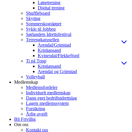
Løpetrening
Digital trening
Shuffleboard
Skyting
Sommerskogsløpet
Sykle til Jobben
Sørlandets Idrettsfestival
Terrengkarusellen
Arendal/Grimstad
Kristiansand
Kvinesdal/Flekkefjord
Ti på Topp
Kristiansand
Arendal og Grimstad
Volleyball
Medlemskap
Medlemsfordeler
Individuelt medlemskap
Dann eget bedriftsidrettslag
Lagets medlemssystem
Forsikring
Årlig avgift
Bli Frivillig
Om oss
Kontakt oss