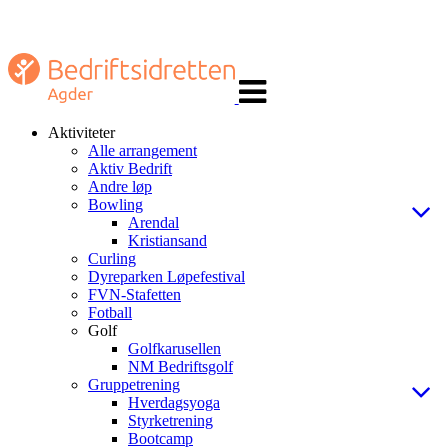
Veksle
navigasjon
Aktiviteter
Alle arrangement
Aktiv Bedrift
Andre løp
Bowling
Arendal
Kristiansand
Curling
Dyreparken Løpefestival
FVN-Stafetten
Fotball
Golf
Golfkarusellen
NM Bedriftsgolf
Gruppetrening
Hverdagsyoga
Styrketrening
Bootcamp