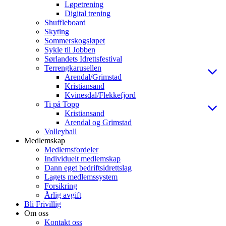
Løpetrening
Digital trening
Shuffleboard
Skyting
Sommerskogsløpet
Sykle til Jobben
Sørlandets Idrettsfestival
Terrengkarusellen
Arendal/Grimstad
Kristiansand
Kvinesdal/Flekkefjord
Ti på Topp
Kristiansand
Arendal og Grimstad
Volleyball
Medlemskap
Medlemsfordeler
Individuelt medlemskap
Dann eget bedriftsidrettslag
Lagets medlemssystem
Forsikring
Årlig avgift
Bli Frivillig
Om oss
Kontakt oss