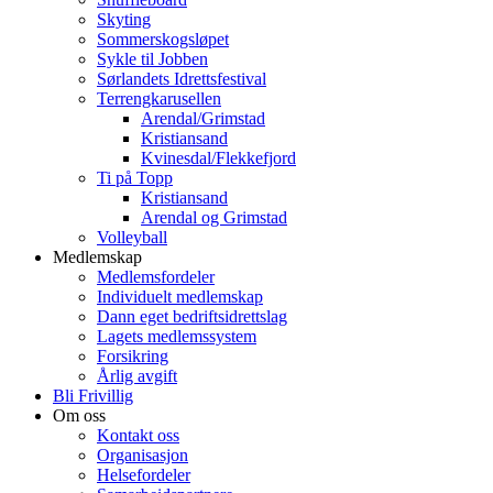
Skyting
Sommerskogsløpet
Sykle til Jobben
Sørlandets Idrettsfestival
Terrengkarusellen
Arendal/Grimstad
Kristiansand
Kvinesdal/Flekkefjord
Ti på Topp
Kristiansand
Arendal og Grimstad
Volleyball
Medlemskap
Medlemsfordeler
Individuelt medlemskap
Dann eget bedriftsidrettslag
Lagets medlemssystem
Forsikring
Årlig avgift
Bli Frivillig
Om oss
Kontakt oss
Organisasjon
Helsefordeler