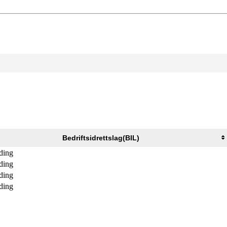
Bedriftsidrettslag(BIL)
ding
ding
ding
ding