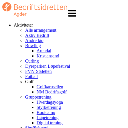
Veksle
navigasjon
Aktiviteter
Alle arrangement
Aktiv Bedrift
Andre løp
Bowling
Arendal
Kristiansand
Curling
Dyreparken Løpefestival
FVN-Stafetten
Fotball
Golf
Golfkarusellen
NM Bedriftsgolf
Gruppetrening
Hverdagsyoga
Styrketrening
Bootcamp
Løpetrening
Digital trening
Shuffleboard