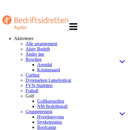
Veksle
navigasjon
Aktiviteter
Alle arrangement
Aktiv Bedrift
Andre løp
Bowling
Arendal
Kristiansand
Curling
Dyreparken Løpefestival
FVN-Stafetten
Fotball
Golf
Golfkarusellen
NM Bedriftsgolf
Gruppetrening
Hverdagsyoga
Styrketrening
Bootcamp