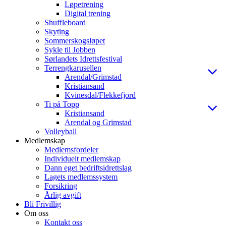
Løpetrening
Digital trening
Shuffleboard
Skyting
Sommerskogsløpet
Sykle til Jobben
Sørlandets Idrettsfestival
Terrengkarusellen
Arendal/Grimstad
Kristiansand
Kvinesdal/Flekkefjord
Ti på Topp
Kristiansand
Arendal og Grimstad
Volleyball
Medlemskap
Medlemsfordeler
Individuelt medlemskap
Dann eget bedriftsidrettslag
Lagets medlemssystem
Forsikring
Årlig avgift
Bli Frivillig
Om oss
Kontakt oss