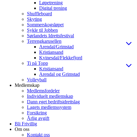
Løpetrening
Digital trening
Shuffleboard
Skyting
Sommerskogsløpet
Sykle til Jobben
Sørlandets Idrettsfestival
Terrengkarusellen
Arendal/Grimstad
Kristiansand
Kvinesdal/Flekkefjord
Ti på Topp
Kristiansand
Arendal og Grimstad
Volleyball
Medlemskap
Medlemsfordeler
Individuelt medlemskap
Dann eget bedriftsidrettslag
Lagets medlemssystem
Forsikring
Årlig avgift
Bli Frivillig
Om oss
Kontakt oss