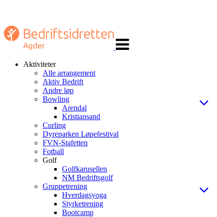
Veksle
navigasjon
Aktiviteter
Alle arrangement
Aktiv Bedrift
Andre løp
Bowling
Arendal
Kristiansand
Curling
Dyreparken Løpefestival
FVN-Stafetten
Fotball
Golf
Golfkarusellen
NM Bedriftsgolf
Gruppetrening
Hverdagsyoga
Styrketrening
Bootcamp