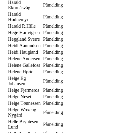
Harald
Påmelding
Ekornåsvåg
Harald
Påmelding
Hodnemyr
Harald R.Hille
Påmelding
Hege Hartvigsen
Påmelding
Heggland Sverre
Påmelding
Heidi Aanundsen
Påmelding
Heidi Haugland
Påmelding
Helene Andersen
Påmelding
Helene Gallefoss
Påmelding
Helene Hørte
Påmelding
Helge Eg
Påmelding
Johansen
Helge Fjermeros
Påmelding
Helge Neset
Påmelding
Helge Tønnessen
Påmelding
Helge Woxeng
Påmelding
Nygård
Helle Bryntesen
Påmelding
Lund