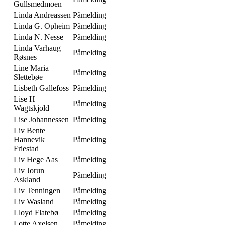
Gullsmedmoen
Linda Andreassen
Påmelding
Linda G. Opheim
Påmelding
Linda N. Nesse
Påmelding
Linda Varhaug
Påmelding
Røsnes
Line Maria
Påmelding
Slettebøe
Lisbeth Gallefoss
Påmelding
Lise H
Påmelding
Wagtskjold
Lise Johannessen
Påmelding
Liv Bente
Hannevik
Påmelding
Friestad
Liv Hege Aas
Påmelding
Liv Jorun
Påmelding
Askland
Liv Tenningen
Påmelding
Liv Wasland
Påmelding
Lloyd Flatebø
Påmelding
Lotte Axelsen
Påmelding