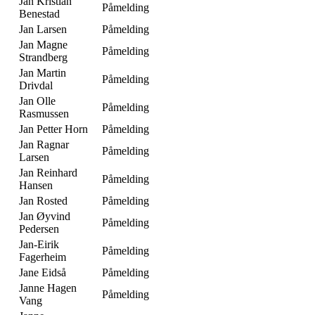
Jan Kristian
Påmelding
Benestad
Jan Larsen
Påmelding
Jan Magne
Påmelding
Strandberg
Jan Martin
Påmelding
Drivdal
Jan Olle
Påmelding
Rasmussen
Jan Petter Horn
Påmelding
Jan Ragnar
Påmelding
Larsen
Jan Reinhard
Påmelding
Hansen
Jan Rosted
Påmelding
Jan Øyvind
Påmelding
Pedersen
Jan-Eirik
Påmelding
Fagerheim
Jane Eidså
Påmelding
Janne Hagen
Påmelding
Vang