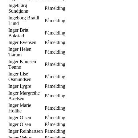
Ingebjørg
Påmelding
Sundtjønn
Ingeborg Brattli
Påmelding
Lund
Inger Britt
Påmelding
Bakstad
Inger Evensen
Påmelding
Inger Helen
Påmelding
Tørum
Inger Knutsen
Påmelding
Tønne
Inger Lise
Påmelding
Osmundsen
Inger Lygre
Påmelding
Inger Margrethe
Påmelding
Axelsen
Inger Marie
Påmelding
Holthe
Inger Olsen
Påmelding
Inger Olsen
Påmelding
Inger Reinhartsen
Påmelding
Inger Vehus
Påmelding