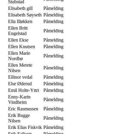
Stubstad
Elisabeth gill
Påmelding
Elisabeth Søyseth
Påmelding
Ella Illøkken
Påmelding
Ellen Britt
Påmelding
Engelstad
Ellen Ekse
Påmelding
Ellen Knutsen
Påmelding
Ellen Marie
Påmelding
Nordbø
Ellen Merete
Påmelding
Nilsen
Ellinor vedal
Påmelding
Else Øderud
Påmelding
Emil Holte-Yttri
Påmelding
Enny-Karin
Påmelding
Vindheim
Eric Rasmussen
Påmelding
Erik Bugge
Påmelding
Nilsen
Erik Elias Fiskvik
Påmelding
Erik Falkum
Påmelding