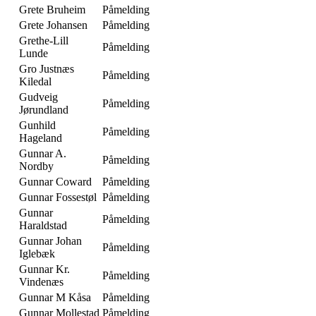
Grete Bruheim
Påmelding
Grete Johansen
Påmelding
Grethe-Lill
Påmelding
Lunde
Gro Justnæs
Påmelding
Kiledal
Gudveig
Påmelding
Jørundland
Gunhild
Påmelding
Hageland
Gunnar A.
Påmelding
Nordby
Gunnar Coward
Påmelding
Gunnar Fossestøl
Påmelding
Gunnar
Påmelding
Haraldstad
Gunnar Johan
Påmelding
Iglebæk
Gunnar Kr.
Påmelding
Vindenæs
Gunnar M Kåsa
Påmelding
Gunnar Mollestad
Påmelding