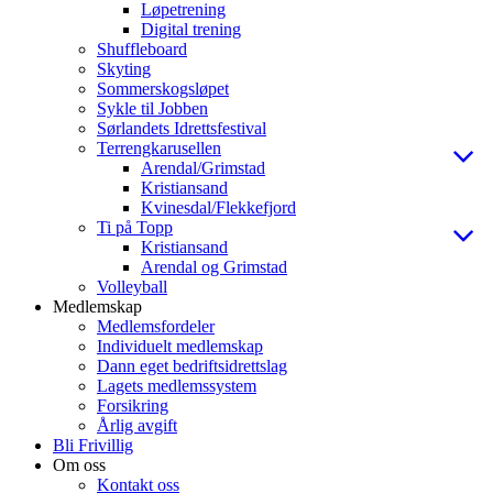
Løpetrening
Digital trening
Shuffleboard
Skyting
Sommerskogsløpet
Sykle til Jobben
Sørlandets Idrettsfestival
Terrengkarusellen
Arendal/Grimstad
Kristiansand
Kvinesdal/Flekkefjord
Ti på Topp
Kristiansand
Arendal og Grimstad
Volleyball
Medlemskap
Medlemsfordeler
Individuelt medlemskap
Dann eget bedriftsidrettslag
Lagets medlemssystem
Forsikring
Årlig avgift
Bli Frivillig
Om oss
Kontakt oss