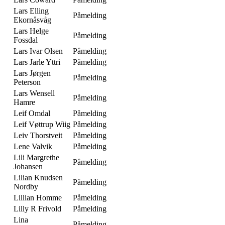
Lars Elling
Påmelding
Ekornåsvåg
Lars Helge
Påmelding
Fossdal
Lars Ivar Olsen
Påmelding
Lars Jarle Yttri
Påmelding
Lars Jørgen
Påmelding
Peterson
Lars Wensell
Påmelding
Hamre
Leif Omdal
Påmelding
Leif Vøttrup Wiig
Påmelding
Leiv Thorstveit
Påmelding
Lene Valvik
Påmelding
Lili Margrethe
Påmelding
Johansen
Lilian Knudsen
Påmelding
Nordby
Lillian Homme
Påmelding
Lilly R Frivold
Påmelding
Lina
Påmelding