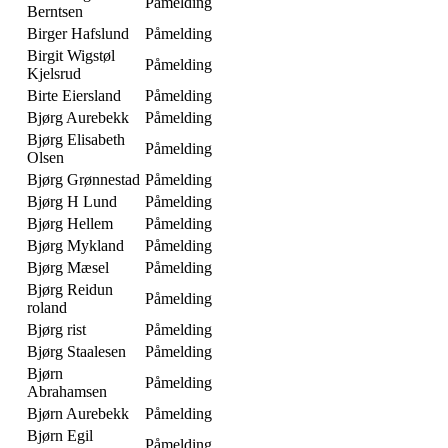
Påmelding
Berntsen
Birger Hafslund
Påmelding
Birgit Wigstøl
Påmelding
Kjelsrud
Birte Eiersland
Påmelding
Bjørg Aurebekk
Påmelding
Bjørg Elisabeth
Påmelding
Olsen
Bjørg Grønnestad
Påmelding
Bjørg H Lund
Påmelding
Bjørg Hellem
Påmelding
Bjørg Mykland
Påmelding
Bjørg Mæsel
Påmelding
Bjørg Reidun
Påmelding
roland
Bjørg rist
Påmelding
Bjørg Staalesen
Påmelding
Bjørn
Påmelding
Abrahamsen
Bjørn Aurebekk
Påmelding
Bjørn Egil
Påmelding