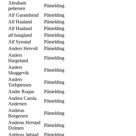
Abraham
Påmelding
pettersen
Alf Gurandsrud
Påmelding
Alf Haaland
Påmelding
Alf Haaland
Påmelding
alf haugland
Påmelding
Alf Synstad
Påmelding
Anders Heivoll
Påmelding
Anders
Påmelding
Hægeland
Anders
Påmelding
Skuggevik
Anders
Påmelding
Torbjørnsen
Andre Roque
Påmelding
Andrea Carola
Påmelding
Andersen
Andreas
Påmelding
Borgersen
Andreas Herstad
Påmelding
Dolmen
Andreas Jølstad
Påmelding