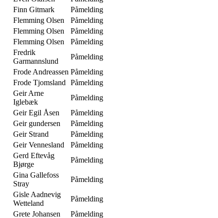
Finn Gitmark
Påmelding
Flemming Olsen
Påmelding
Flemming Olsen
Påmelding
Flemming Olsen
Påmelding
Fredrik
Påmelding
Garmannslund
Frode Andreassen
Påmelding
Frode Tjomsland
Påmelding
Geir Arne
Påmelding
Iglebæk
Geir Egil Åsen
Påmelding
Geir gundersen
Påmelding
Geir Strand
Påmelding
Geir Vennesland
Påmelding
Gerd Eftevåg
Påmelding
Bjørge
Gina Gallefoss
Påmelding
Stray
Gisle Aadnevig
Påmelding
Wetteland
Grete Johansen
Påmelding