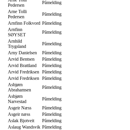
Påmelding
Pedersen
Arne Tolli
Påmelding
Pedersen
Arnfinn Folkvord
Påmelding
Arnfinn
Påmelding
SØYSET
Arnhild
Påmelding
Trygsland
Arny Danielsen
Påmelding
Arvid Bentsen
Påmelding
Arvid Brattland
Påmelding
Arvid Fredriksen
Påmelding
Arvid Fredriksen
Påmelding
Asbjørn
Påmelding
Abrahamsen
Asbjørn
Påmelding
Narvestad
Asgeir Næss
Påmelding
Asgeir næss
Påmelding
Aslak Bjotveit
Påmelding
Aslaug Wandsvik
Påmelding