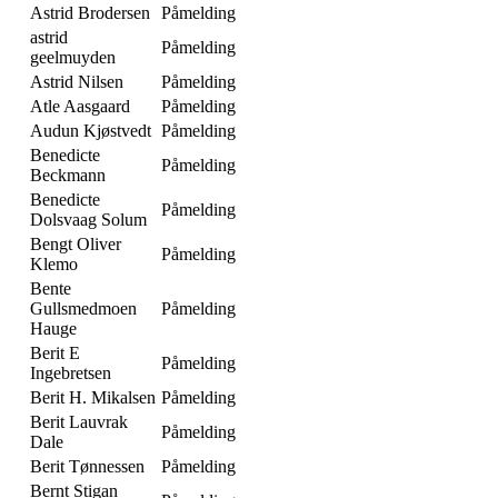
Astrid Brodersen
Påmelding
astrid
Påmelding
geelmuyden
Astrid Nilsen
Påmelding
Atle Aasgaard
Påmelding
Audun Kjøstvedt
Påmelding
Benedicte
Påmelding
Beckmann
Benedicte
Påmelding
Dolsvaag Solum
Bengt Oliver
Påmelding
Klemo
Bente
Gullsmedmoen
Påmelding
Hauge
Berit E
Påmelding
Ingebretsen
Berit H. Mikalsen
Påmelding
Berit Lauvrak
Påmelding
Dale
Berit Tønnessen
Påmelding
Bernt Stigan