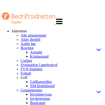
Veksle
navigasjon
Aktiviteter
Alle arrangement
Aktiv Bedrift
Andre løp
Bowling
Arendal
Kristiansand
Curling
Dyreparken Løpefestival
FVN-Stafetten
Fotball
Golf
Golfkarusellen
NM Bedriftsgolf
Gruppetrening
Hverdagsyoga
Styrketrening
Bootcamp