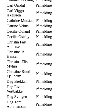
Carl Omdal
Påmelding
Carl Viggo
Påmelding
Axelssen
Cathrine Murstad
Påmelding
Catrine Vehus
Påmelding
Cecilie Odland
Påmelding
Cecilie Østeby
Påmelding
Christin Fast
Påmelding
Andersen
Christina B.
Påmelding
Hansen
Christina Elise
Påmelding
Myhra
Christine Ruud
Påmelding
Fjellheim
Dag Brekkan
Påmelding
Dag Eivind
Påmelding
Vestbakke
Dag Svingen
Påmelding
Dag Tore
Påmelding
Abrahamsen