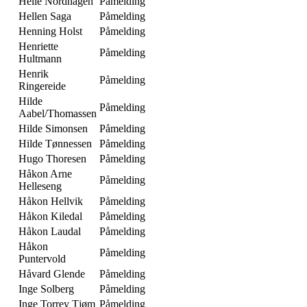
Helle Nordhagen
Påmelding
Hellen Saga
Påmelding
Henning Holst
Påmelding
Henriette
Påmelding
Hultmann
Henrik
Påmelding
Ringereide
Hilde
Påmelding
Aabel/Thomassen
Hilde Simonsen
Påmelding
Hilde Tønnessen
Påmelding
Hugo Thoresen
Påmelding
Håkon Arne
Påmelding
Helleseng
Håkon Hellvik
Påmelding
Håkon Kiledal
Påmelding
Håkon Laudal
Påmelding
Håkon
Påmelding
Puntervold
Håvard Glende
Påmelding
Inge Solberg
Påmelding
Inge Torrey Tjøm
Påmelding