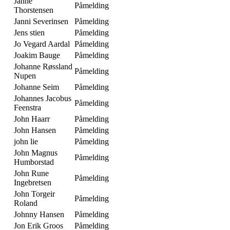
Janne
Påmelding
Thorstensen
Janni Severinsen
Påmelding
Jens stien
Påmelding
Jo Vegard Aardal
Påmelding
Joakim Bauge
Påmelding
Johanne Røssland
Påmelding
Nupen
Johanne Seim
Påmelding
Johannes Jacobus
Påmelding
Feenstra
John Haarr
Påmelding
John Hansen
Påmelding
john lie
Påmelding
John Magnus
Påmelding
Humborstad
John Rune
Påmelding
Ingebretsen
John Torgeir
Påmelding
Roland
Johnny Hansen
Påmelding
Jon Erik Groos
Påmelding