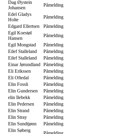
Dag Øystein
Påmelding
Johansen
Edel Gladys
Påmelding
Holte
Edgard Ellertsen
Påmelding
Egil Koestøl
Påmelding
Hansen
Egil Mongstad
Påmelding
Eilef Stalleland
Påmelding
Eilef Stalleland
Påmelding
Einar Jørundland
Påmelding
Eli Erikssen
Påmelding
Eli Oftedal
Påmelding
Elin Fossli
Påmelding
Elin Gundersen
Påmelding
elin Ilebekk
Påmelding
Elin Pedersen
Påmelding
Elin Strand
Påmelding
Elin Stray
Påmelding
Elin Sundtjønn
Påmelding
Elin Søberg
Påmelding