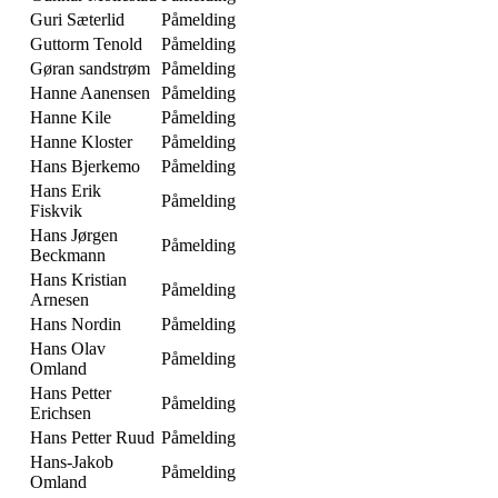
Guri Sæterlid
Påmelding
Guttorm Tenold
Påmelding
Gøran sandstrøm
Påmelding
Hanne Aanensen
Påmelding
Hanne Kile
Påmelding
Hanne Kloster
Påmelding
Hans Bjerkemo
Påmelding
Hans Erik
Påmelding
Fiskvik
Hans Jørgen
Påmelding
Beckmann
Hans Kristian
Påmelding
Arnesen
Hans Nordin
Påmelding
Hans Olav
Påmelding
Omland
Hans Petter
Påmelding
Erichsen
Hans Petter Ruud
Påmelding
Hans-Jakob
Påmelding
Omland