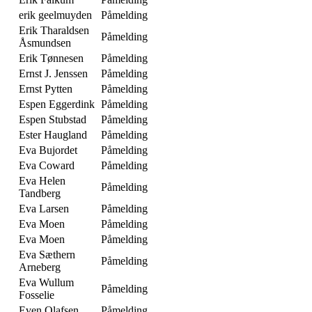
erik geelmuyden
Påmelding
Erik Tharaldsen
Påmelding
Åsmundsen
Erik Tønnesen
Påmelding
Ernst J. Jenssen
Påmelding
Ernst Pytten
Påmelding
Espen Eggerdink
Påmelding
Espen Stubstad
Påmelding
Ester Haugland
Påmelding
Eva Bujordet
Påmelding
Eva Coward
Påmelding
Eva Helen
Påmelding
Tandberg
Eva Larsen
Påmelding
Eva Moen
Påmelding
Eva Moen
Påmelding
Eva Sæthern
Påmelding
Arneberg
Eva Wullum
Påmelding
Fosselie
Even Olafsen
Påmelding