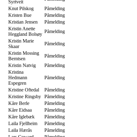
Syrtveit
Knut Pilskog
Påmelding
Kristen Bue
Påmelding
Kristian Jensen
Påmelding
Kristin Anette
Påmelding
Heggland Bolsøy
Kristin Marie
Påmelding
Skaar
Kristin Mossing
Påmelding
Berntsen
Kristin Natvig
Påmelding
Kristina
Hedmann
Påmelding
Espegren
Kristine Oftedal
Påmelding
Kristine Ringsby
Påmelding
Kåre Berle
Påmelding
Kåre Eidsaa
Påmelding
Kåre Iglebæk
Påmelding
Laila Fjellheim
Påmelding
Laila Hærås
Påmelding
Lars Coward
Påmelding