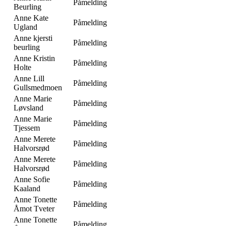
Påmelding
Beurling
Anne Kate
Påmelding
Ugland
Anne kjersti
Påmelding
beurling
Anne Kristin
Påmelding
Holte
Anne Lill
Påmelding
Gullsmedmoen
Anne Marie
Påmelding
Løvsland
Anne Marie
Påmelding
Tjessem
Anne Merete
Påmelding
Halvorsrød
Anne Merete
Påmelding
Halvorsrød
Anne Sofie
Påmelding
Kaaland
Anne Tonette
Påmelding
Åmot Tveter
Anne Tonette
Påmelding