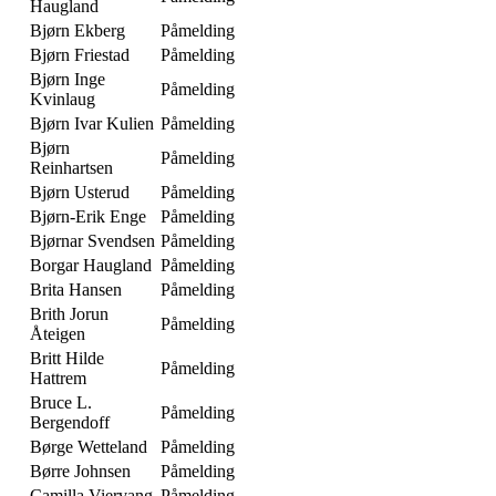
Haugland
Bjørn Ekberg
Påmelding
Bjørn Friestad
Påmelding
Bjørn Inge
Påmelding
Kvinlaug
Bjørn Ivar Kulien
Påmelding
Bjørn
Påmelding
Reinhartsen
Bjørn Usterud
Påmelding
Bjørn-Erik Enge
Påmelding
Bjørnar Svendsen
Påmelding
Borgar Haugland
Påmelding
Brita Hansen
Påmelding
Brith Jorun
Påmelding
Åteigen
Britt Hilde
Påmelding
Hattrem
Bruce L.
Påmelding
Bergendoff
Børge Wetteland
Påmelding
Børre Johnsen
Påmelding
Camilla Viervang
Påmelding