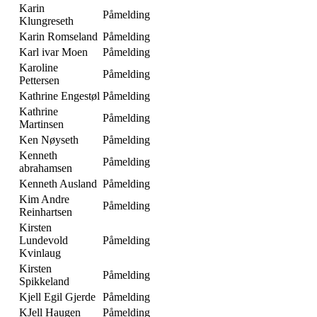
Karin
Påmelding
Klungreseth
Karin Romseland
Påmelding
Karl ivar Moen
Påmelding
Karoline
Påmelding
Pettersen
Kathrine Engestøl
Påmelding
Kathrine
Påmelding
Martinsen
Ken Nøyseth
Påmelding
Kenneth
Påmelding
abrahamsen
Kenneth Ausland
Påmelding
Kim Andre
Påmelding
Reinhartsen
Kirsten
Lundevold
Påmelding
Kvinlaug
Kirsten
Påmelding
Spikkeland
Kjell Egil Gjerde
Påmelding
KJell Haugen
Påmelding