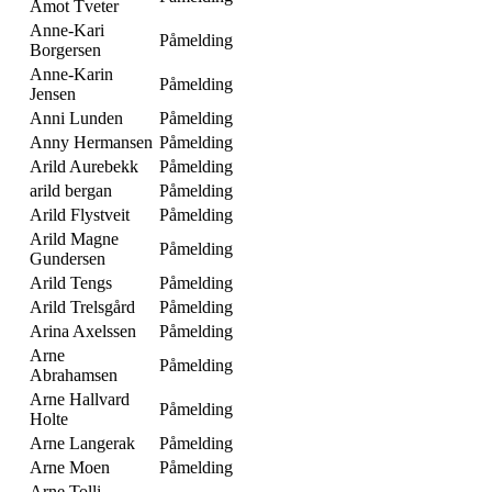
Åmot Tveter
Anne-Kari
Påmelding
Borgersen
Anne-Karin
Påmelding
Jensen
Anni Lunden
Påmelding
Anny Hermansen
Påmelding
Arild Aurebekk
Påmelding
arild bergan
Påmelding
Arild Flystveit
Påmelding
Arild Magne
Påmelding
Gundersen
Arild Tengs
Påmelding
Arild Trelsgård
Påmelding
Arina Axelssen
Påmelding
Arne
Påmelding
Abrahamsen
Arne Hallvard
Påmelding
Holte
Arne Langerak
Påmelding
Arne Moen
Påmelding
Arne Tolli