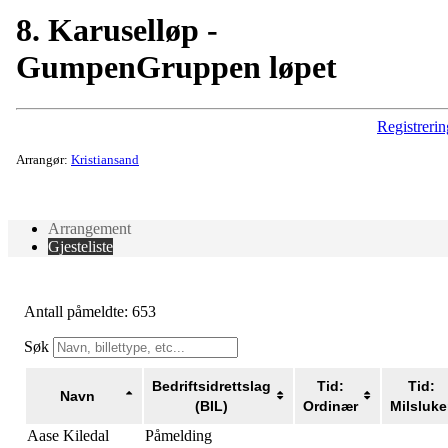
8. Karuselløp -
GumpenGruppen løpet
Registrerin
Arrangør:
Kristiansand
Arrangement
Gjesteliste
Antall påmeldte: 653
Søk
Bedriftsidrettslag
Tid:
Tid:
Navn
(BIL)
Ordinær
Milsluke
Aase Kiledal
Påmelding