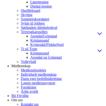
Løpetrening
Digital trening
Shuffleboard
Skyting
Sommerskogsløpet
Sykle til Jobben
Sørlandets Idrettsfestival
Terrengkarusellen
Arendal/Grimstad
Kristiansand
Kvinesdal/Flekkefjord
Ti på Topp
Kristiansand
Arendal og Grimstad
Volleyball
Medlemskap
Medlemsfordeler
Individuelt medlemskap
Dann eget bedriftsidrettslag
Lagets medlemssystem
Forsikring
Årlig avgift
Bli Frivillig
Om oss
Kontakt oss