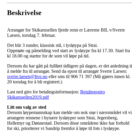
Beskrivelse
Arrangør for Skikarusellen fjerde renn er Lærerne BIL v/Sverre
Larsen, torsdag 7. februar.
Det blir 3 runder, klassisk stil, i lysløypa på Strai.
Oppmøte og påmelding ved start av lysløype fra kl 17.30. Start fra
kl 18.00 og startnr for de som vil løpe på tid.
Dersom du har gått på fullført tidligere på dagen, er det anledning ti
å melde fra til arrangør. Send da epost til arrangør Sverre Larsen:
sverre.larsen@live.no
eller sms til 906 71 397 (Må gjøres innen kl.
20 torsdag for å bli registrert.)
Last ned giro for betalingsinformasjon:
Betalingsgiro
Skikarusellen2019.pdf
Litt om valg av sted
Dersom løypemannskap kan melde om nok snø i nærområdet vil vi
arrangere rennene i bynære lysløyper som Strai, Jegersberg,
Hellemyr og Dønnestad. Dersom disse områdene ikke har forhold
for ski, prioriterer vi Sandrip fremfor å løpe til fots i lysløype.