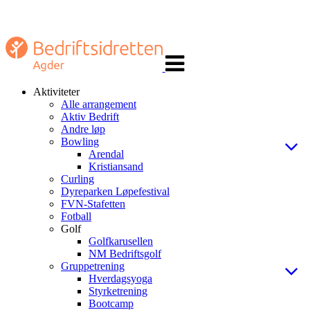
Veksle
navigasjon
Aktiviteter
Alle arrangement
Aktiv Bedrift
Andre løp
Bowling
Arendal
Kristiansand
Curling
Dyreparken Løpefestival
FVN-Stafetten
Fotball
Golf
Golfkarusellen
NM Bedriftsgolf
Gruppetrening
Hverdagsyoga
Styrketrening
Bootcamp