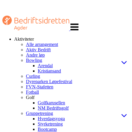
Veksle
navigasjon
Aktiviteter
Alle arrangement
Aktiv Bedrift
Andre løp
Bowling
Arendal
Kristiansand
Curling
Dyreparken Løpefestival
FVN-Stafetten
Fotball
Golf
Golfkarusellen
NM Bedriftsgolf
Gruppetrening
Hverdagsyoga
Styrketrening
Bootcamp