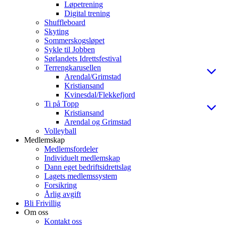
Løpetrening
Digital trening
Shuffleboard
Skyting
Sommerskogsløpet
Sykle til Jobben
Sørlandets Idrettsfestival
Terrengkarusellen
Arendal/Grimstad
Kristiansand
Kvinesdal/Flekkefjord
Ti på Topp
Kristiansand
Arendal og Grimstad
Volleyball
Medlemskap
Medlemsfordeler
Individuelt medlemskap
Dann eget bedriftsidrettslag
Lagets medlemssystem
Forsikring
Årlig avgift
Bli Frivillig
Om oss
Kontakt oss