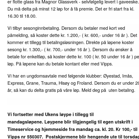
er flotte glass fra Magnor Glassverk - selvfølgelig levert i gaveeske.
Du må delta på minst 12 løp for å få premie. Det er fri start fra kl.
16.30 til 18.00.
Vi tilbyr sesonginnbetaling. Dersom du betaler med kort ved
påmelding, så koster dette kr. 1.200,- ( kr. 600,- under 16 år ). Det
kommer et tillegg til betalingsløsningen. Direkte på løpene koster
sesong kr. 1.300,- ( kr. 700,- under 16 år ). Dersom du ønsker å
betale for enkeltløp, så koster dette kr. 100 ( kr. 50 under 16 år ) p
løp. På løpene kan du betale kontant eller med Vipps.
Vi har en ungdomsavtale med følgende klubber: Øyestad, Imås,
Express, Grane, Trauma, Hisøy og Froland. Dersom du er under 2
år, så kan du delta gratis på våre løp. Meld deg på uten betaling.
Vi fortsetter med Ukens løype i tillegg til
mandagsløpene.
Løypene blir tilgjengelig til egen utskrift i
Timeservice og hjemmeside fra mandag ca. kl. 20. Kr 100,- til
Vipps nr 550307. Postskjermene blir hengende ute til torsda