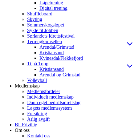
Løpetrening
Digital trening
Shuffleboard
Skyting
Sommerskogsløpet
Sykle til Jobben
Sørlandets Idrettsfestival
Terrengkarusellen
Arendal/Grimstad
Kristiansand
Kvinesdal/Flekkefjord
Ti på Topp
Kristiansand
Arendal og Grimstad
Volleyball
Medlemskap
Medlemsfordeler
Individuelt medlemskap
Dann eget bedriftsidrettslag
Lagets medlemssystem
Forsikring
Årlig avgift
Bli Frivillig
Om oss
Kontakt oss