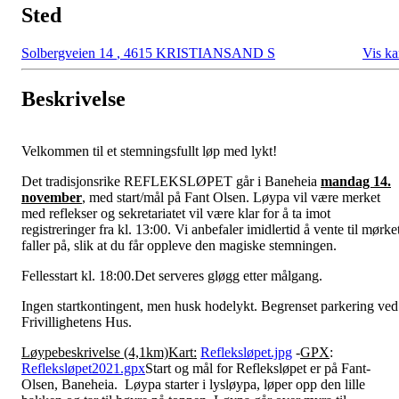
Sted
Solbergveien 14
,
4615 KRISTIANSAND S
Vis ka
Beskrivelse
Velkommen til et stemningsfullt løp med lykt!
Det tradisjonsrike REFLEKSLØPET går i Baneheia
mandag 14.
november
, med start/mål på Fant Olsen. Løypa vil være merket
med reflekser og sekretariatet vil være klar for å ta imot
registreringer fra kl. 13:00. Vi anbefaler imidlertid å vente til mørke
faller på, slik at du får oppleve den magiske stemningen.
Fellesstart kl. 18:00.Det serveres gløgg etter målgang.
Ingen startkontingent, men husk hodelykt. Begrenset parkering ved
Frivillighetens Hus.
Løypebeskrivelse (4,1km)Kart:
Refleksløpet.jpg
-
GPX
:
Refleksløpet2021.gpx
Start og mål for Refleksløpet er på Fant-
Olsen, Baneheia. Løypa starter i lysløypa, løper opp den lille