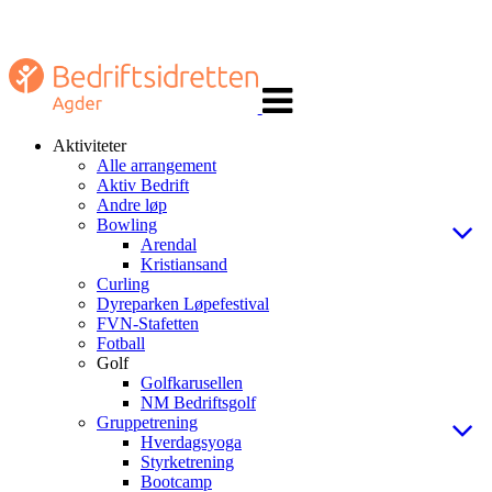
Veksle
navigasjon
Aktiviteter
Alle arrangement
Aktiv Bedrift
Andre løp
Bowling
Arendal
Kristiansand
Curling
Dyreparken Løpefestival
FVN-Stafetten
Fotball
Golf
Golfkarusellen
NM Bedriftsgolf
Gruppetrening
Hverdagsyoga
Styrketrening
Bootcamp