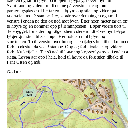
bakken og tar til høyre på toppen. Løypa går over myra til
Svarttjønn og videre rundt denne på venstre side og mot
parkeringsplassen. Her tar en til høyre opp stien og videre på
ytterveien mot 2.stampe. Løypa går over demningen og tar til
venstre i enden på den og ned mot byen. Etter noen meter tar en op
til høyre og en kommer opp på Brannposten. Løper videre bort til
Telebygget, forbi den og følger stien videre rundt Øvremyr.Løypa
følger grusstien til 3.stampe. Her holder en til høyre og til
storsteinen. Ta til venstre over bro og stien følges helt til en komme
forbi badestranda ved 3.stampe. Opp og forbi toalettet og videre
forbi Kråkefjellet. Tar så ned til høyre og krysser lysløypa i enden 
sletta. Løypa går opp i heia, hold til høyre og følg stien tilbake til
Fant-Olsen og mål.
God tur.