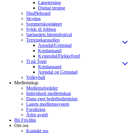
Løpetrening
Digital trening
Shuffleboard
Skyting
Sommerskogsløpet
Sykle til Jobben
Sørlandets Idrettsfestival
Terrengkarusellen
Arendal/Grimstad
Kristiansand
Kvinesdal/Flekkefjord
Ti på Topp
Kristiansand
Arendal og Grimstad
Volleyball
Medlemskap
Medlemsfordeler
Individuelt medlemskap
Dann eget bedriftsidrettslag
Lagets medlemssystem
Forsikring
Årlig avgift
Bli Frivillig
Om oss
Kontakt oss