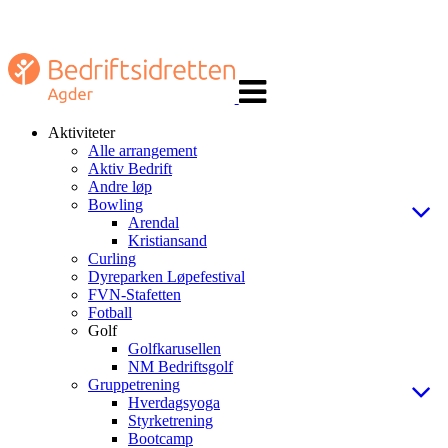
Veksle
navigasjon
Aktiviteter
Alle arrangement
Aktiv Bedrift
Andre løp
Bowling
Arendal
Kristiansand
Curling
Dyreparken Løpefestival
FVN-Stafetten
Fotball
Golf
Golfkarusellen
NM Bedriftsgolf
Gruppetrening
Hverdagsyoga
Styrketrening
Bootcamp