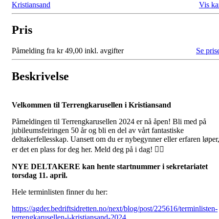
Kristiansand
Vis ka
Pris
Påmelding fra kr 49,00 inkl. avgifter
Se pris
Beskrivelse
Velkommen til Terrengkarusellen i Kristiansand
Påmeldingen til Terrengkarusellen 2024 er nå åpen! Bli med på
jubileumsfeiringen 50 år og bli en del av vårt fantastiske
deltakerfellesskap. Uansett om du er nybegynner eller erfaren løper
er det en plass for deg her. Meld deg på i dag! 🏃‍♂️
NYE DELTAKERE kan hente startnummer i sekretariatet
torsdag 11. april.
Hele terminlisten finner du her:
https://agder.bedriftsidretten.no/next/blog/post/225616/terminlisten-
terrengkarusellen-i-kristiansand-2024