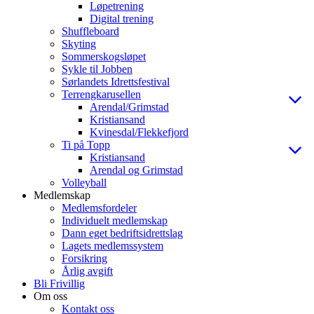
Løpetrening
Digital trening
Shuffleboard
Skyting
Sommerskogsløpet
Sykle til Jobben
Sørlandets Idrettsfestival
Terrengkarusellen
Arendal/Grimstad
Kristiansand
Kvinesdal/Flekkefjord
Ti på Topp
Kristiansand
Arendal og Grimstad
Volleyball
Medlemskap
Medlemsfordeler
Individuelt medlemskap
Dann eget bedriftsidrettslag
Lagets medlemssystem
Forsikring
Årlig avgift
Bli Frivillig
Om oss
Kontakt oss