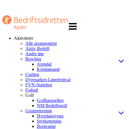
Veksle
navigasjon
Aktiviteter
Alle arrangement
Aktiv Bedrift
Andre løp
Bowling
Arendal
Kristiansand
Curling
Dyreparken Løpefestival
FVN-Stafetten
Fotball
Golf
Golfkarusellen
NM Bedriftsgolf
Gruppetrening
Hverdagsyoga
Styrketrening
Bootcamp