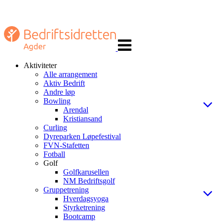
Veksle
navigasjon
Aktiviteter
Alle arrangement
Aktiv Bedrift
Andre løp
Bowling
Arendal
Kristiansand
Curling
Dyreparken Løpefestival
FVN-Stafetten
Fotball
Golf
Golfkarusellen
NM Bedriftsgolf
Gruppetrening
Hverdagsyoga
Styrketrening
Bootcamp