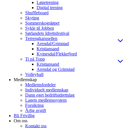
Løpetrening
Digital trening
Shuffleboard
Skyting
Sommerskogsløpet
Sykle til Jobben
Sørlandets Idrettsfestival
Terrengkarusellen
Arendal/Grimstad
Kristiansand
Kvinesdal/Flekkefjord
Ti på Topp
Kristiansand
Arendal og Grimstad
Volleyball
Medlemskap
Medlemsfordeler
Individuelt medlemskap
Dann eget bedriftsidrettslag
Lagets medlemssystem
Forsikring
Årlig avgift
Bli Frivillig
Om oss
Kontakt oss