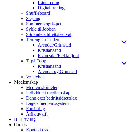
Løpetrening
Digital trening
Shuffleboard
Skyting
Sommerskogsløpet
Sykle til Jobben
Sørlandets Idrettsfestival
Terrengkarusellen
Arendal/Grimstad
Kristiansand
Kvinesdal/Flekkefjord
Ti på Topp
Kristiansand
Arendal og Grimstad
Volleyball
Medlemskap
Medlemsfordeler
Individuelt medlemskap
Dann eget bedriftsidrettslag
Lagets medlemssystem
Forsikring
Årlig avgift
Bli Frivillig
Om oss
Kontakt oss