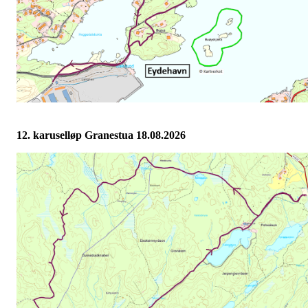
12. karuselløp Granestua 18.08.2026