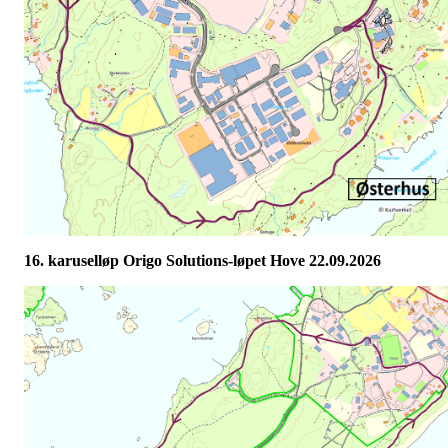
16. karuselløp Origo Solutions-løpet Hove 22.09.2026