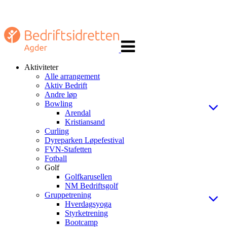
Veksle
navigasjon
Aktiviteter
Alle arrangement
Aktiv Bedrift
Andre løp
Bowling
Arendal
Kristiansand
Curling
Dyreparken Løpefestival
FVN-Stafetten
Fotball
Golf
Golfkarusellen
NM Bedriftsgolf
Gruppetrening
Hverdagsyoga
Styrketrening
Bootcamp