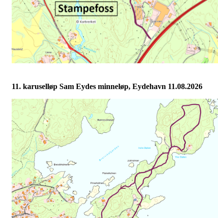
11. karuselløp Sam Eydes minneløp, Eydehavn 11.08.2026