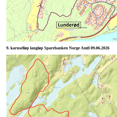
9. karuselløp langløp Sparebanken Norge Amfi 09.06.2026