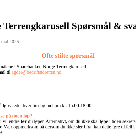
 Terrengkarusell Spørsmål & sv
. mai 2025
Ofte stilte spørsmål
rsmålene i Sparebanken Norge Terrengkarusell.
il til
agder@bedriftsidretten.no
.
å løpsstedet hver tirsdag mellom kl. 15.00-18.00.
anse på noen løp?
u vil endre
før
du løper. Alternativt, om du ikke skal løpe i tiden sekretar
no
Vær oppmerksom på dersom du ikke sier i fra, kan dette føre til feil i r
se.