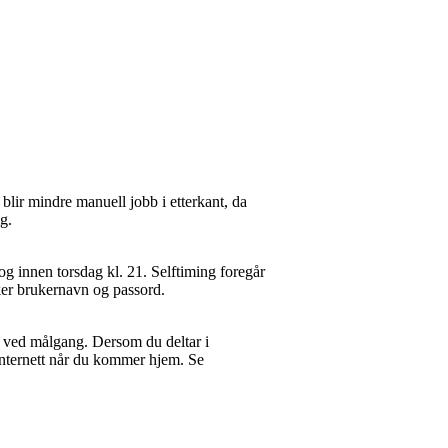
 blir mindre manuell jobb i etterkant, da
tig.
og innen torsdag kl. 21. Selftiming foregår
er brukernavn og passord.
ke ved målgang. Dersom du deltar i
a internett når du kommer hjem. Se