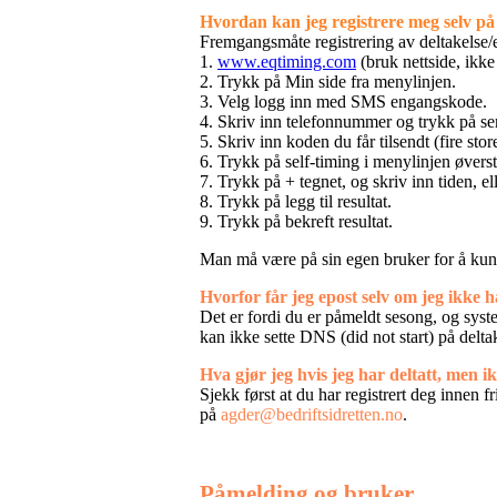
Hvordan kan jeg registrere meg selv på
Fremgangsmåte registrering av deltakelse/
1.
www.eqtiming.com
(bruk nettside, ikke
2. Trykk på Min side fra menylinjen.
3. Velg logg inn med SMS engangskode.
4. Skriv inn telefonnummer og trykk på s
5. Skriv inn koden du får tilsendt (fire sto
6. Trykk på self-timing i menylinjen øverst
7. Trykk på + tegnet, og skriv inn tiden, elle
8. Trykk på legg til resultat.
9. Trykk på bekreft resultat.
Man må være på sin egen bruker for å kunn
Hvorfor får jeg epost selv om jeg ikke h
Det er fordi du er påmeldt sesong, og system
kan ikke sette DNS (did not start) på delta
Hva gjør jeg hvis jeg har deltatt, men ikk
Sjekk først at du har registrert deg innen f
på
agder@bedriftsidretten.no
.
Påmelding og bruker