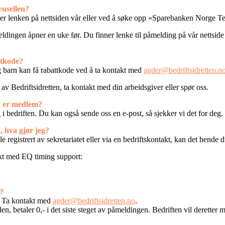
usellen?
r lenken på nettsiden vår eller ved å søke opp «Sparebanken Norge T
dingen åpner en uke før. Du finner lenke til påmelding på vår nettsid
ttkode?
g barn kan få rabattkode ved å ta kontakt med
agder@bedriftsidretten.n
v Bedriftsidretten, ta kontakt med din arbeidsgiver eller spør oss.
n er medlem?
i bedriften. Du kan også sende oss en e-post, så sjekker vi det for deg.
, hva gjør jeg?
registrert av sekretariatet eller via en bedriftskontakt, kan det hende d
akt med EQ timing support:
n?
n. Ta kontakt med
agder@bedriftsidretten.no
.
, betaler 0,- i det siste steget av påmeldingen. Bedriften vil deretter m