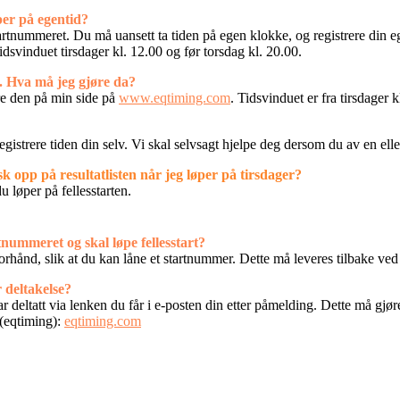
per på egentid?
rtnummeret. Du må uansett ta tiden på egen klokke, og registrere din ege
idsvinduet tirsdager kl. 12.00 og før torsdag kl. 20.00.
en. Hva må jeg gjøre da?
re den på min side på
www.eqtiming.com
. Tidsvinduet er fra tirsdager 
gistrere tiden din selv. Vi skal selvsagt hjelpe deg dersom du av en elle
 opp på resultatlisten når jeg løper på tirsdager?
 løper på fellesstarten.
tnummeret og skal løpe fellesstart?
orhånd, slik at du kan låne et startnummer. Dette må leveres tilbake ve
r deltakelse?
har deltatt via lenken du får i e-posten din etter påmelding. Dette må g
 (eqtiming):
eqtiming.com