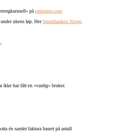
errengkarusell» på
eqtiming.com
.
e under ukens løp. Her
Sparebanken Norge
o
.
u ikke har fått en «vanlig» bruker.
otta én samlet faktura basert på antall