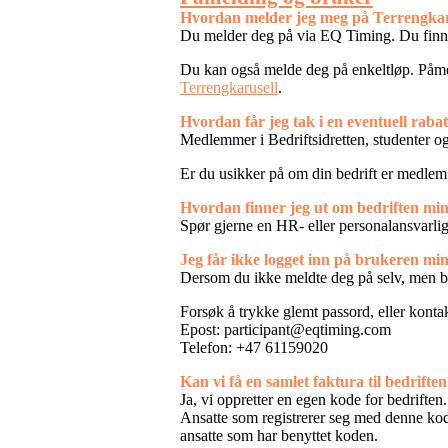
Hvordan melder jeg meg på Terrengkar
Du melder deg på via EQ Timing. Du finne
Du kan også melde deg på enkeltløp. Påmel
Terrengkarusell
.
Hvordan får jeg tak i en eventuell raba
Medlemmer i Bedriftsidretten, studenter o
Er du usikker på om din bedrift er medlem a
Hvordan finner jeg ut om bedriften mi
Spør gjerne en HR- eller personalansvarlig 
Jeg får ikke logget inn på brukeren min
Dersom du ikke meldte deg på selv, men ble 
Forsøk å trykke glemt passord, eller kont
Epost: participant@eqtiming.com
Telefon: +47 61159020
Kan vi få en samlet faktura til bedrifte
Ja, vi oppretter en egen kode for bedrifte
Ansatte som registrerer seg med denne koden
ansatte som har benyttet koden.