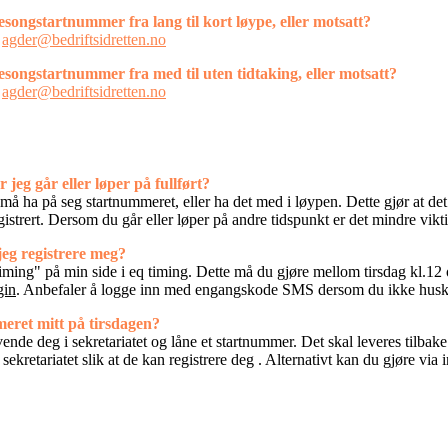
esongstartnummer fra lang til kort løype, eller motsatt?
l
agder@bedriftsidretten.no
sesongstartnummer fra med til uten tidtaking, eller motsatt?
l
agder@bedriftsidretten.no
eg går eller løper på fullført?
må ha på seg startnummeret, eller ha det med i løypen. Dette gjør at det
egistrert. Dersom du går eller løper på andre tidspunkt er det mindre vik
jeg registrere meg?
timing" på min side i eq timing. Dette må du gjøre mellom tirsdag kl.12 
gin
. Anbefaler å logge inn med engangskode SMS dersom du ikke husk
eret mitt på tirsdagen?
ende deg i sekretariatet og låne et startnummer. Det skal leveres tilba
sekretariatet slik at de kan registrere deg . Alternativt kan du gjøre vi