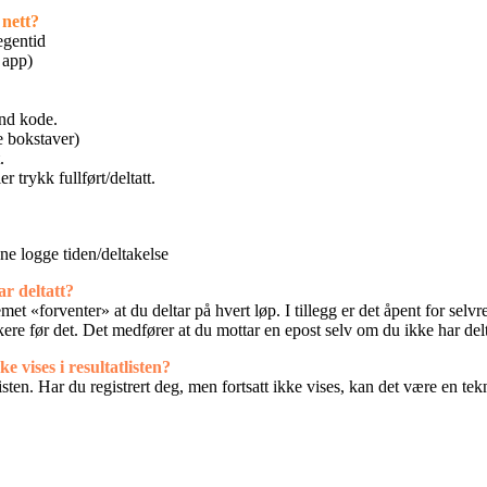
 nett?
egentid
 app)
end kode.
re bokstaver)
.
r trykk fullført/deltatt.
e logge tiden/deltakelse
ar deltatt?
et «forventer» at du deltar på hvert løp. I tillegg er det åpent for selvre
kere før det. Det medfører at du mottar en epost selv om du ikke har delt
e vises i resultatlisten?
risten. Har du registrert deg, men fortsatt ikke vises, kan det være en te