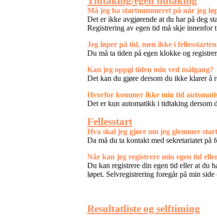
Tidtaking/egen tidtaking
Må jeg ha startnummeret på når jeg lø
Det er ikke avgjørende at du har på deg sta
Registrering av egen tid må skje innenfor t
Jeg løper på tid, men ikke i fellesstart
Du må ta tiden på egen klokke og registre
Kan jeg oppgi tiden min ved målgang?
Det kan du gjøre dersom du ikke klarer å re
Hvorfor kommer ikke min tid automatisk
Det er kun automatikk i tidtaking dersom du
Fellesstart
Hva skal jeg gjøre om jeg glemmer star
Da må du ta kontakt med sekretariatet på f
Når kan jeg registrere min egen tid elle
Du kan registrere din egen tid eller at du 
løpet. Selvregistrering foregår på min side
Resultatliste og selftiming