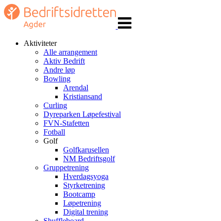
Veksle
navigasjon
Aktiviteter
Alle arrangement
Aktiv Bedrift
Andre løp
Bowling
Arendal
Kristiansand
Curling
Dyreparken Løpefestival
FVN-Stafetten
Fotball
Golf
Golfkarusellen
NM Bedriftsgolf
Gruppetrening
Hverdagsyoga
Styrketrening
Bootcamp
Løpetrening
Digital trening
Shuffleboard