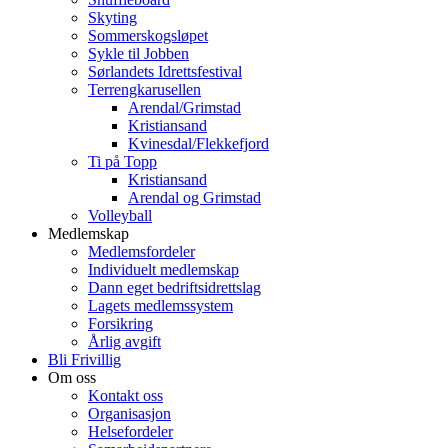
Skyting
Sommerskogsløpet
Sykle til Jobben
Sørlandets Idrettsfestival
Terrengkarusellen
Arendal/Grimstad
Kristiansand
Kvinesdal/Flekkefjord
Ti på Topp
Kristiansand
Arendal og Grimstad
Volleyball
Medlemskap
Medlemsfordeler
Individuelt medlemskap
Dann eget bedriftsidrettslag
Lagets medlemssystem
Forsikring
Årlig avgift
Bli Frivillig
Om oss
Kontakt oss
Organisasjon
Helsefordeler