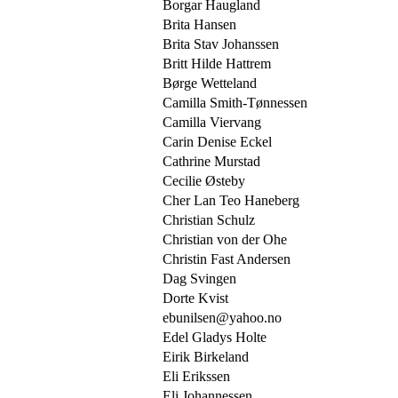
Borgar Haugland
Brita Hansen
Brita Stav Johanssen
Britt Hilde Hattrem
Børge Wetteland
Camilla Smith-Tønnessen
Camilla Viervang
Carin Denise Eckel
Cathrine Murstad
Cecilie Østeby
Cher Lan Teo Haneberg
Christian Schulz
Christian von der Ohe
Christin Fast Andersen
Dag Svingen
Dorte Kvist
ebunilsen@yahoo.no
Edel Gladys Holte
Eirik Birkeland
Eli Erikssen
Eli Johannessen