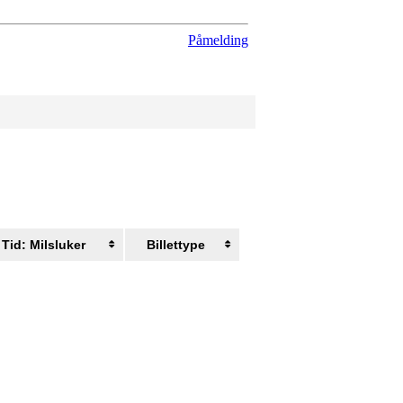
Påmelding
Tid: Milsluker
Billettype