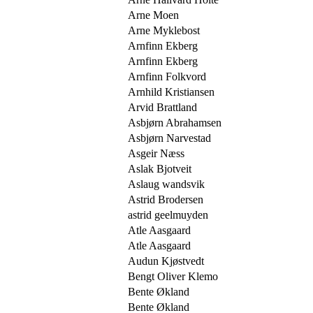
Arne Moen
Arne Myklebost
Arnfinn Ekberg
Arnfinn Ekberg
Arnfinn Folkvord
Arnhild Kristiansen
Arvid Brattland
Asbjørn Abrahamsen
Asbjørn Narvestad
Asgeir Næss
Aslak Bjotveit
Aslaug wandsvik
Astrid Brodersen
astrid geelmuyden
Atle Aasgaard
Atle Aasgaard
Audun Kjøstvedt
Bengt Oliver Klemo
Bente Økland
Bente Økland