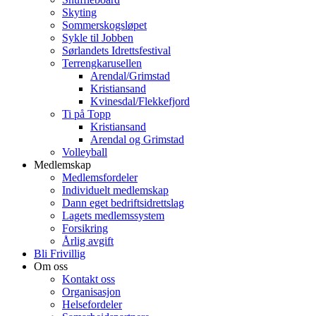
Skyting
Sommerskogsløpet
Sykle til Jobben
Sørlandets Idrettsfestival
Terrengkarusellen
Arendal/Grimstad
Kristiansand
Kvinesdal/Flekkefjord
Ti på Topp
Kristiansand
Arendal og Grimstad
Volleyball
Medlemskap
Medlemsfordeler
Individuelt medlemskap
Dann eget bedriftsidrettslag
Lagets medlemssystem
Forsikring
Årlig avgift
Bli Frivillig
Om oss
Kontakt oss
Organisasjon
Helsefordeler