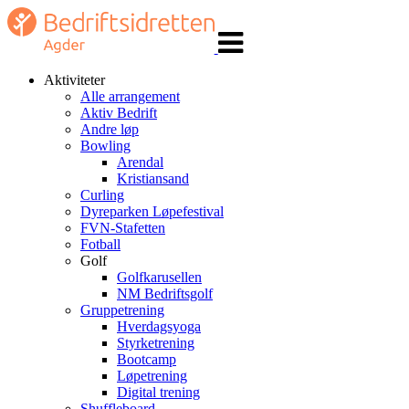
Veksle
navigasjon
Aktiviteter
Alle arrangement
Aktiv Bedrift
Andre løp
Bowling
Arendal
Kristiansand
Curling
Dyreparken Løpefestival
FVN-Stafetten
Fotball
Golf
Golfkarusellen
NM Bedriftsgolf
Gruppetrening
Hverdagsyoga
Styrketrening
Bootcamp
Løpetrening
Digital trening
Shuffleboard