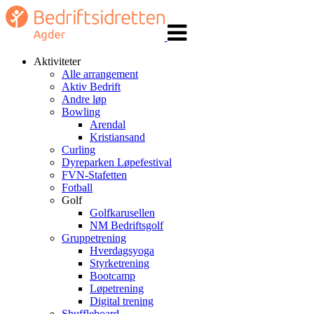
Veksle
navigasjon
Aktiviteter
Alle arrangement
Aktiv Bedrift
Andre løp
Bowling
Arendal
Kristiansand
Curling
Dyreparken Løpefestival
FVN-Stafetten
Fotball
Golf
Golfkarusellen
NM Bedriftsgolf
Gruppetrening
Hverdagsyoga
Styrketrening
Bootcamp
Løpetrening
Digital trening
Shuffleboard