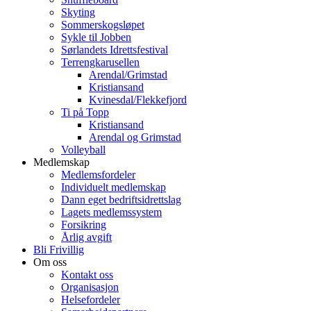
Skyting
Sommerskogsløpet
Sykle til Jobben
Sørlandets Idrettsfestival
Terrengkarusellen
Arendal/Grimstad
Kristiansand
Kvinesdal/Flekkefjord
Ti på Topp
Kristiansand
Arendal og Grimstad
Volleyball
Medlemskap
Medlemsfordeler
Individuelt medlemskap
Dann eget bedriftsidrettslag
Lagets medlemssystem
Forsikring
Årlig avgift
Bli Frivillig
Om oss
Kontakt oss
Organisasjon
Helsefordeler