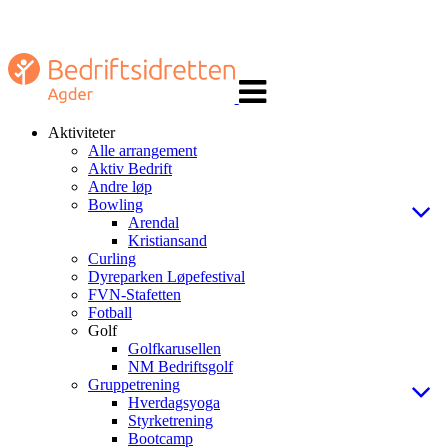
Veksle
navigasjon
Aktiviteter
Alle arrangement
Aktiv Bedrift
Andre løp
Bowling
Arendal
Kristiansand
Curling
Dyreparken Løpefestival
FVN-Stafetten
Fotball
Golf
Golfkarusellen
NM Bedriftsgolf
Gruppetrening
Hverdagsyoga
Styrketrening
Bootcamp