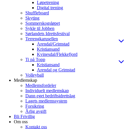
Løpetrening
Digital trening
Shuffleboard
Skyting
Sommerskogsløpet
Sykle til Jobben
Sørlandets Idrettsfestival
Terrengkarusellen
Arendal/Grimstad
Kristiansand
Kvinesdal/Flekkefjord
Ti på Topp
Kristiansand
Arendal og Grimstad
Volleyball
Medlemskap
Medlemsfordeler
Individuelt medlemskap
Dann eget bedriftsidrettslag
Lagets medlemssystem
Forsikring
Årlig avgift
Bli Frivillig
Om oss
Kontakt oss