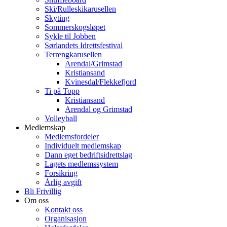
Ski/Rulleskikarusellen
Skyting
Sommerskogsløpet
Sykle til Jobben
Sørlandets Idrettsfestival
Terrengkarusellen
Arendal/Grimstad
Kristiansand
Kvinesdal/Flekkefjord
Ti på Topp
Kristiansand
Arendal og Grimstad
Volleyball
Medlemskap
Medlemsfordeler
Individuelt medlemskap
Dann eget bedriftsidrettslag
Lagets medlemssystem
Forsikring
Årlig avgift
Bli Frivillig
Om oss
Kontakt oss
Organisasjon