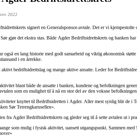
 nov 2022
iftsidrettskrets signert en Generalsponsor-avtale. Det er vi kjempestolt
Sør gjør det ekstra stas. Både Agder Bedriftsidrettskrets og banken ha
har også en lang historie med godt samarbeid og viktig økonomisk støtt
stiansand i en årrekke.
tivt bedriftsidrettslag og mange aktive ansatte. Leder for Bedriftsidre
t aktivitet blant både de ansatte i banken, kundene og befolkningen gene
 avtalen som en mulighet til å nå en stor del av den voksne befolkninge
ktiviteter knyttet til Bedriftsidretten i Agder. Aller mest synlig blir d
nken Sør Terrengkarusellen».
n fra Agder Bedriftsidrettskrets og gleder seg til å sette avtalen ut i pr
å mange som mulig i fysisk aktivitet, uansett utgangspunkt. Sammen med
emover»