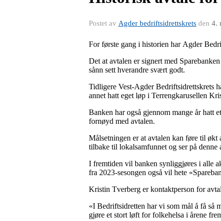
Postet av
Agder bedriftsidrettskrets
den
4.
For første gang i historien har Agder Bedr
Det at avtalen er signert med Sparebanken 
sånn sett hverandre svært godt.
Tidligere Vest-Agder Bedriftsidrettskrets 
annet hatt eget løp i Terrengkarusellen Kri
Banken har også gjennom mange år hatt et ak
fornøyd med avtalen.
Målsetningen er at avtalen kan føre til øk
tilbake til lokalsamfunnet og ser på denne
I fremtiden vil banken synliggjøres i alle a
fra 2023-sesongen også vil hete «Spareba
Kristin Tverberg er kontaktperson for avtale
«I Bedriftsidretten har vi som mål å få s
gjøre et stort løft for folkehelsa i årene fr