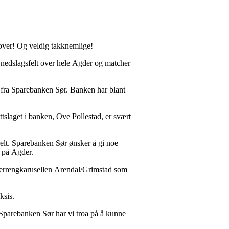
e over! Og veldig takknemlige!
r nedslagsfelt over hele Agder og matcher
e fra Sparebanken Sør. Banken har blant
ttslaget i banken, Ove Pollestad, er svært
relt. Sparebanken Sør ønsker å gi noe
n på Agder.
e i Terrengkarusellen Arendal/Grimstad som
aksis.
 Sparebanken Sør har vi troa på å kunne