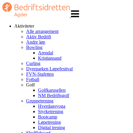
Veksle
navigasjon
Aktiviteter
Alle arrangement
Aktiv Bedrift
Andre løp
Bowling
Arendal
Kristiansand
Curling
Dyreparken Løpefestival
FVN-Stafetten
Fotball
Golf
Golfkarusellen
NM Bedriftsgolf
Gruppetrening
Hverdagsyoga
Styrketrening
Bootcamp
Løpetrening
Digital trening
Shuffleboard