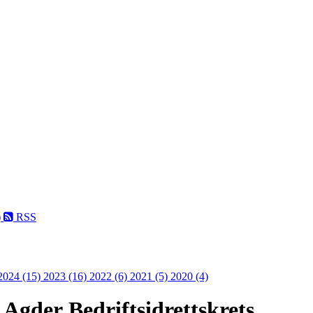
)
RSS
2024 (15)
2023 (16)
2022 (6)
2021 (5)
2020 (4)
r Agder Bedriftsidrettskrets