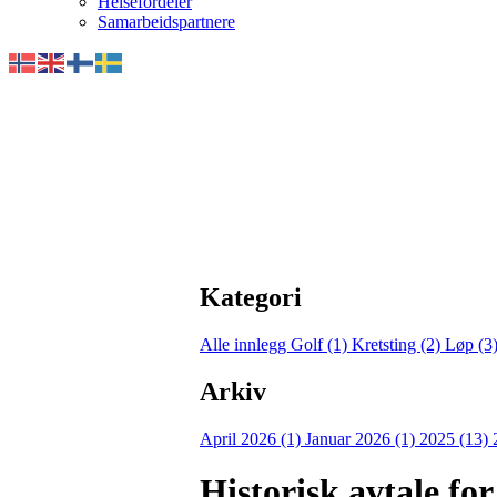
Helsefordeler
Samarbeidspartnere
Kategori
Alle innlegg
Golf (1)
Kretsting (2)
Løp (3
Arkiv
April 2026 (1)
Januar 2026 (1)
2025 (13)
Historisk avtale fo